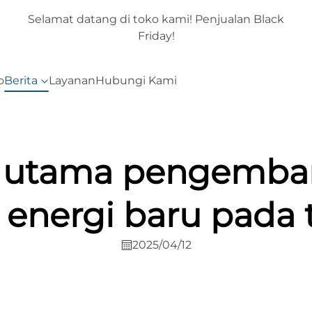
ack
Selamat datang di toko kami! Penjualan Black
Friday!
o
Berita
Layanan
Hubungi Kami
 utama pengemba
 energi baru pada 
2025/04/12