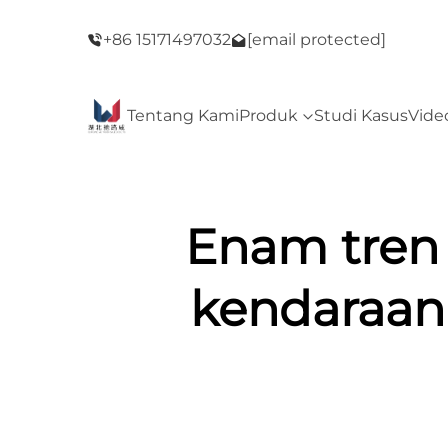
alan Black
Selamat datang di toko kami! Penjualan Bl
+86 15171497032
[email protected]
Friday!
Tentang Kami
Produk
Studi Kasus
Vide
Enam tren
kendaraan