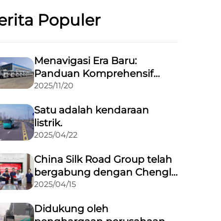
erita Populer
Menavigasi Era Baru:
Panduan Komprehensif
Mengenai Peraturan Terbaru
2025/11/20
untuk Transportasi Jalan
Satu adalah kendaraan
Barang Berbahaya
listrik.
2025/04/22
China Silk Road Group telah
bergabung dengan Chengli
Automobile Group untuk
2025/04/15
memperluas pasarnya ke
Didukung oleh
luar negeri melalui aliansi