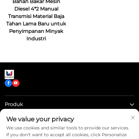
Bahan Bakar Mesin
Diesel 4*2 Manual
Transmisi Material Baja
Tahan Lama Baru untuk
Penyimpanan Minyak
Industri
Produk
We value your privacy
Tautan Cepat
We use cookies and similar tools to provide our services.
If you don't want to accept all cookies, click Personalize