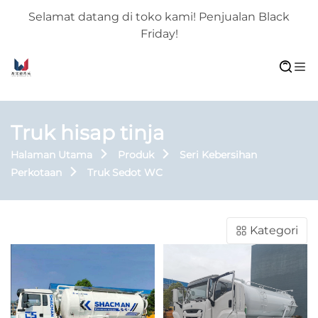
Selamat datang di toko kami! Penjualan Black
Friday!
Truk hisap tinja
Halaman Utama
Produk
Seri Kebersihan
Perkotaan
Truk Sedot WC
Kategori