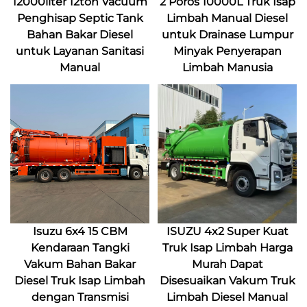
12000liter 12ton Vacuum
2 Poros 10000L Truk Isap
Penghisap Septic Tank
Limbah Manual Diesel
Bahan Bakar Diesel
untuk Drainase Lumpur
untuk Layanan Sanitasi
Minyak Penyerapan
Manual
Limbah Manusia
Isuzu 6x4 15 CBM
ISUZU 4x2 Super Kuat
Kendaraan Tangki
Truk Isap Limbah Harga
Vakum Bahan Bakar
Murah Dapat
Diesel Truk Isap Limbah
Disesuaikan Vakum Truk
dengan Transmisi
Limbah Diesel Manual