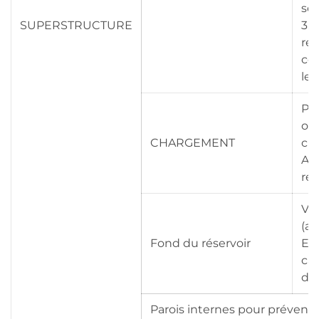
séc
SUPERSTRUCTURE
3. 
re
co
le 
Pa
ou
CHARGEMENT
cha
Av
réc
Va
(ac
Fond du réservoir
Em
car
d'a
Parois internes pour préveni