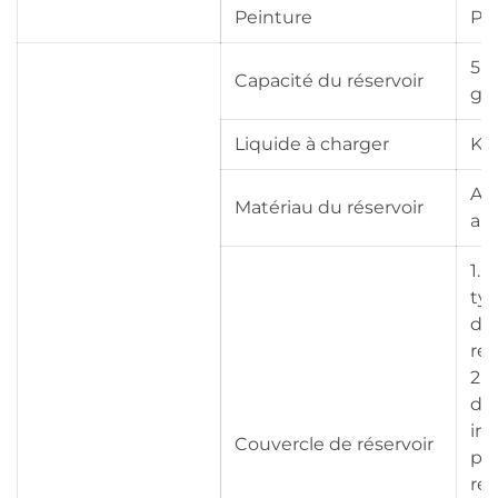
Peinture
Pe
5 0
Capacité du réservoir
gal
Liquide à charger
Ké
Aci
Matériau du réservoir
al
1.
typ
de 
re
2.
dé
int
Couvercle de réservoir
pre
rés