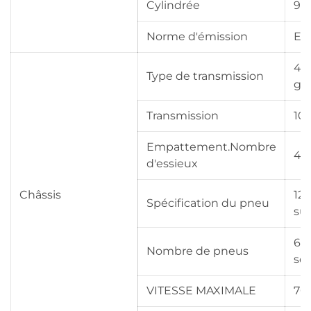
Cylindrée
97
Norme d'émission
Eur
4X4
Type de transmission
ga
Transmission
10 
Empattement.Nombre
43
d'essieux
Châssis
12.
Spécification du pneu
su
6 
Nombre de pneus
se
VITESSE MAXIMALE
76