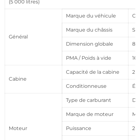
(5 000 litres)
Marque du véhicule
C
Marque du châssis
Si
Général
Dimension globale
85
PMA / Poids à vide
16 
Capacité de la cabine
2 
Cabine
Conditionneuse
Éq
Type de carburant
Die
Marque de moteur
Mo
Moteur
Puissance
266