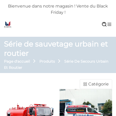
Bienvenue dans notre magasin ! Vente du Black
Friday !
Série de sauvetage urbain et
routier
Page d'accueil
Produits
Série De Secours Urbain
Et Routier
Catégorie