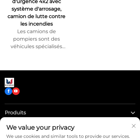
d'urgence 4x2 avec
système d'arrosage,
camion de lutte contre
les incendies
Les camions de
pompiers sont des
véhicules spécialisés
utilisés par les services
d'incendie pour éteindre
les incendies et effectuer
des opérations de
sauvetage. Ils sont
généralement conçus et
fabriqués spécialement,
équipés de matériel de
Produits
lutte contre l'incendie,
d'outils de sauvetage et
We value your privacy
d'équipements de
Liens rapides
We use cookies and similar tools to provide our services.
protection, ce qui leur