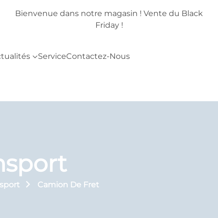
lack
Bienvenue dans notre magasin ! Vente du Black
Friday !
tualités
Service
Contactez-Nous
nsport
nsport
Camion De Fret