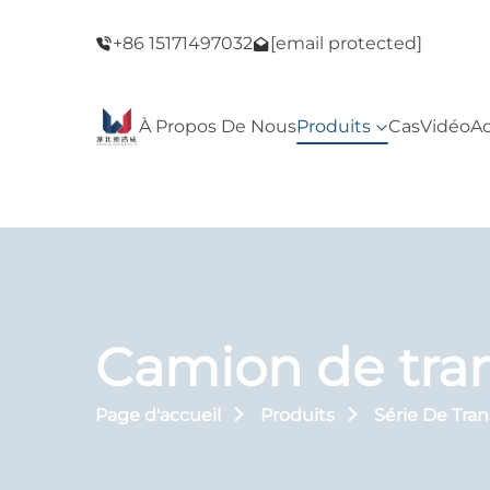
e du Black
Bienvenue dans notre magasin ! Vente du B
+86 15171497032
[email protected]
Friday !
À Propos De Nous
Produits
Cas
Vidéo
Ac
Camion de tra
Page d'accueil
Produits
Série De Tra