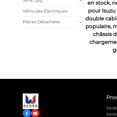
Série Lpg
en stock, n
pour Isuzu
Véhicules Électriques
double cabi
Pièces Détachées
populaire, 
châssis d
chargement
g
Pro
Séri
Séri