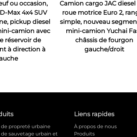
euf ou occasion,
Camion cargo JAC diesel 
 D-Max 4x4 SUV
roue motrice Euro 2, ra
ne, pickup diesel
simple, nouveau segmen
mini-camion avec
mini-camion Yuchai Fas
e réservoir de
châssis de fourgon
 à direction à
gauche/droit
auche
duits
Liens rapides
e de propreté urbaine
À propos de nous
e de sauvetage urbain et
Produits