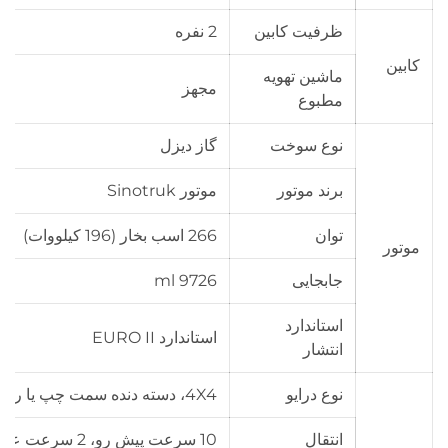
ظرفیت کابین
2 نفره
کابین
ماشین تهویه
مجهز
مطبوع
نوع سوخت
گاز دیزل
برند موتور
موتور Sinotruk
توان
266 اسب بخار (196 کیلووات)
موتور
جابجایی
9726 ml
استاندارد
استاندارد EURO II
انتشار
نوع درایو
4X4، دسته دنده سمت چپ یا راست
انتقال
10 سرعت پیش رو، 2 سرعت عقب