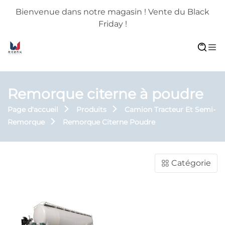
Bienvenue dans notre magasin ! Vente du Black
Friday !
Remorque citerne à poudre
Page d'accueil
Produits
Camion Tracteur Et Semi-
Remorque
Remorque Citerne Poudre
Catégorie