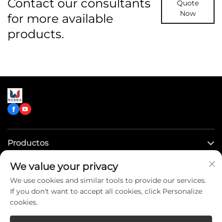
Contact our consultants
Quote
Now
for more available
products.
Productos
We value your privacy
Enlaces rápidos
We use cookies and similar tools to provide our services.
If you don't want to accept all cookies, click Personalize
Contáctenos
cookies.