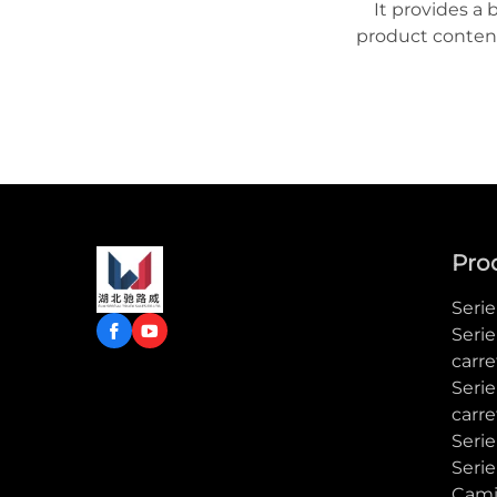
It provides a 
product content
to learn more
Pro
Seri
Serie
carre
Seri
carre
Serie
Serie
Cami