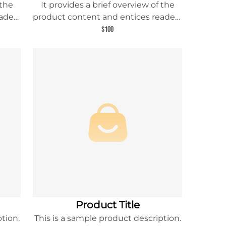
 the
It provides a brief overview of the
aders
product content and entices readers
uct.
to learn more about this product.
$100
Product Title
tion.
This is a sample product description.