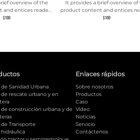
brief overview of the
It provides a brief overview of
 and entices readers
product content and entices re
 about this product.
to learn more about this prod
$100
$100
ductos
Enlaces rápidos
e de Sanidad Urbana
Sobre nosotros
 de rescate urbano y en
Productos
tera
Caso
e de construcción urbana y de
Vídeo
teras
Noticias
 de Transporte
Servicio
 hidráulica
Contáctenos
ón tractor y semirremolque