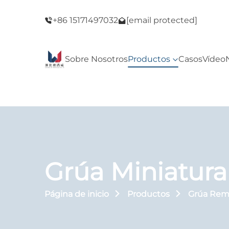
del Viernes
¡Bienvenido a nuestra tienda! ¡Oferta del Vie
+86 15171497032
[email protected]
Negro!
Sobre Nosotros
Productos
Casos
Vídeo
Grúa Miniatura
Página de inicio
Productos
Grúa Rem