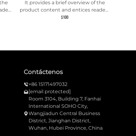
 the
It provides a brief overview of the
aders
product content and entices readers
uct.
to learn more about this product.
$100
Contáctenos
+86 15171497032
[email protected]
Room 3104, Building 7, Fanhai
International SOHO City,
Wangjiadun Central Business
District, Jianghan District,
Wuhan, Hubei Province, China