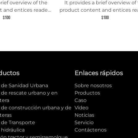
brief overview of the
It provides a brief overview of
 and entices readers
product content and entices re
 about this product.
to learn more about this prod
$100
$100
ductos
Enlaces rápidos
e de Sanidad Urbana
Sobre nosotros
 de rescate urbano y en
Productos
tera
Caso
e de construcción urbana y de
Vídeo
teras
Noticias
 de Transporte
Servicio
 hidráulica
Contáctenos
ón tractor y semirremolque