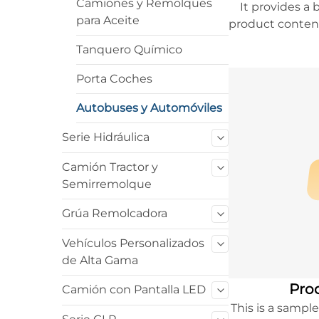
Camiones y Remolques
It provides a 
para Aceite
product content
to learn more
Tanquero Químico
Porta Coches
Autobuses y Automóviles
Serie Hidráulica
Camión Tractor y
Semirremolque
Grúa Remolcadora
Vehículos Personalizados
de Alta Gama
Prod
Camión con Pantalla LED
This is a sampl