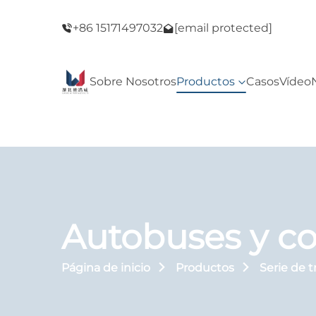
del Viernes
¡Bienvenido a nuestra tienda! ¡Oferta del Vie
+86 15171497032
[email protected]
Negro!
Sobre Nosotros
Productos
Casos
Vídeo
Autobuses y c
Página de inicio
Productos
Serie de 