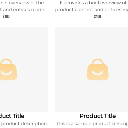
brief overview of the
It provides a brief overview of
 and entices readers
product content and entices re
 about this product.
to learn more about this prod
$100
$100
uct Title
Product Title
e product description.
This is a sample product descrip