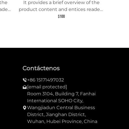
 the
It provides a brief overview of the
aders
product content and entices readers
uct.
to learn more about this product.
$100
Contáctenos
+86 15171497032
[email protected]
Room 3104, Building 7, Fanhai
International SOHO City,
Wangjiadun Central Business
District, Jianghan District,
Wuhan, Hubei Province, China