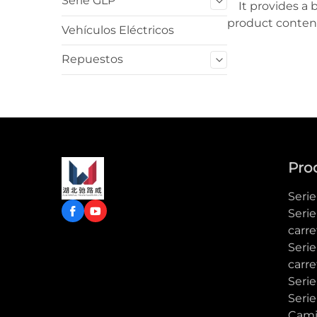
Serie GLP
It provides a 
product content
Vehículos Eléctricos
to learn more
Repuestos
Pro
Seri
Serie
carre
Seri
carre
Serie
Serie
Cami