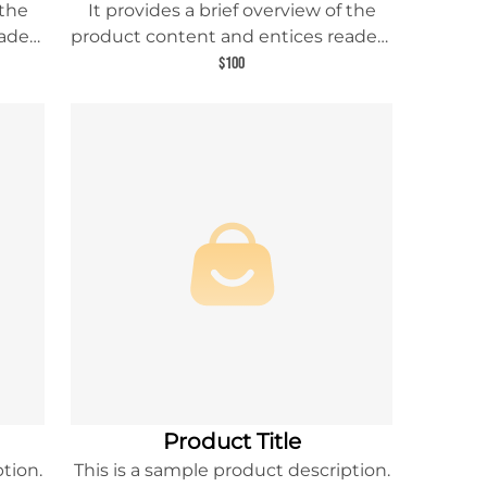
 the
It provides a brief overview of the
aders
product content and entices readers
uct.
to learn more about this product.
$100
Product Title
tion.
This is a sample product description.