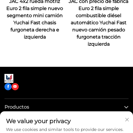
JAC 4x2 rueda motriz
JAC con precio de fábrica
Euro 2 fila simple nuevo
Euro 2 fila simple
segmento mini camión
combustible diésel
Yuchai Fast chasis
automático Yuchai Fast
furgoneta derecha e
nuevo camión pesado
izquierda
furgoneta tracción
izquierda
Productos
We value your privacy
Enlaces rápidos
We use cookies and similar tools to provide our services.