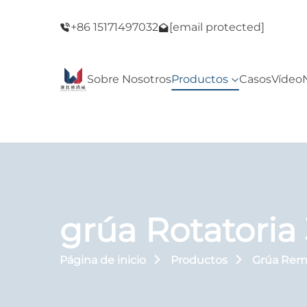
del Viernes
¡Bienvenido a nuestra tienda! ¡Oferta del Vie
+86 15171497032
[email protected]
Negro!
Sobre Nosotros
Productos
Casos
Vídeo
grúa Rotatoria
Página de inicio
Productos
Grúa Rem