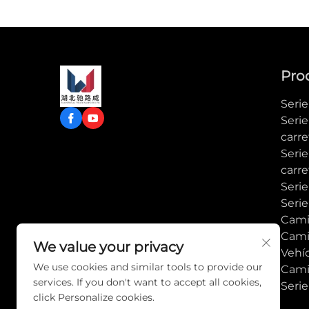
Pro
Seri
Serie
carre
Seri
carre
Serie
Serie
Cami
Cami
We value your privacy
Vehí
We use cookies and similar tools to provide our
Cami
services. If you don't want to accept all cookies,
Seri
click Personalize cookies.