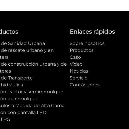
ductos
Enlaces rápidos
e de Sanidad Urbana
Sobre nosotros
 de rescate urbano y en
Productos
tera
Caso
e de construcción urbana y de
Vídeo
teras
Noticias
 de Transporte
Servicio
 hidráulica
Contáctenos
ón tractor y semirremolque
ón de remolque
culos a Medida de Alta Gama
ón con pantalla LED
e LPG