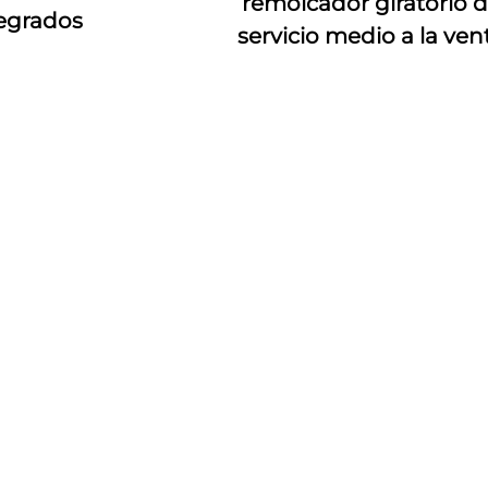
remolcador giratorio 
egrados
servicio medio a la ven