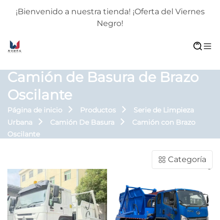
¡Bienvenido a nuestra tienda! ¡Oferta del Viernes
Negro!
Camión de Basura de Brazo
Oscilante
Página de inicio
Productos
Serie de Limpieza
Urbana
Camión De Basura
Camión con Brazo
Oscilante
Categoría