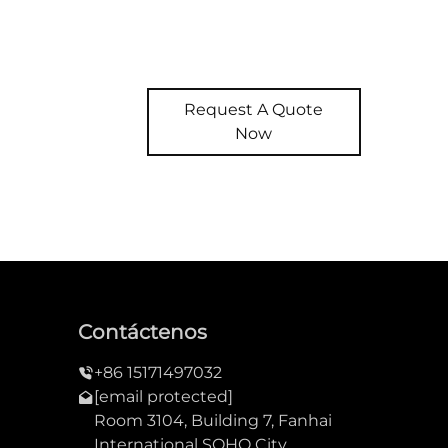
Request A Quote
Now
Contáctenos
+86 15171497032
[email protected]
Room 3104, Building 7, Fanhai
International SOHO City,