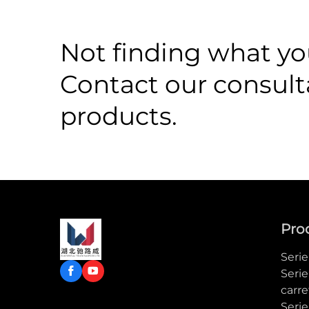
Not finding what you
Contact our consult
products.
Pro
Seri
Serie
carre
Seri