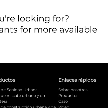
're looking for?
ants for more available
ductos
Enlaces rápidos
e de Sanidad Urbana
Sobre nosotros
 de rescate urbano y en
Productos
tera
Caso
e de construcción urbana y de
Vídeo