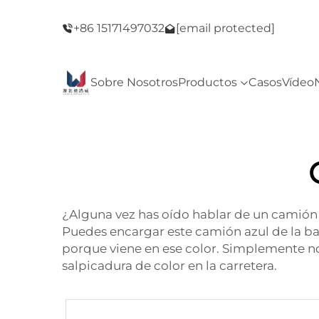
venido a nuestra tienda! ¡Oferta del Viernes
¡Bienvenido a
+86 15171497032
[email protected]
Negro!
Sobre Nosotros
Productos
Casos
Vídeo
¿Alguna vez has oído hablar de un camión a
Puedes encargar este camión azul de la ba
porque viene en ese color. Simplemente n
salpicadura de color en la carretera.