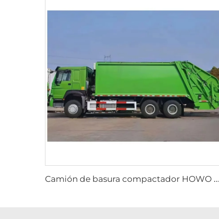
amión de basura compactador HOWO 6*4 20cbm con sistema hidráulico PLC, carga trasera, para ge