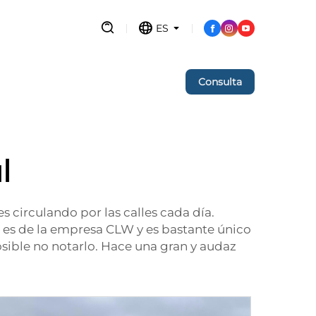
a tienda! ¡Oferta del Viernes
ES
Negro!
Consulta
l
 circulando por las calles cada día.
a
es de la empresa CLW y es bastante único
ible no notarlo. Hace una gran y audaz