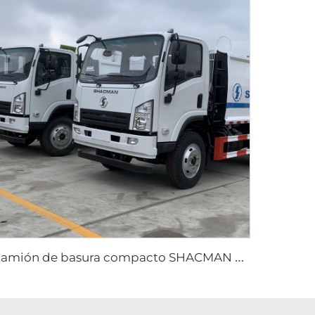
C
amión de basura compacto SHACMAN de 6 CBM