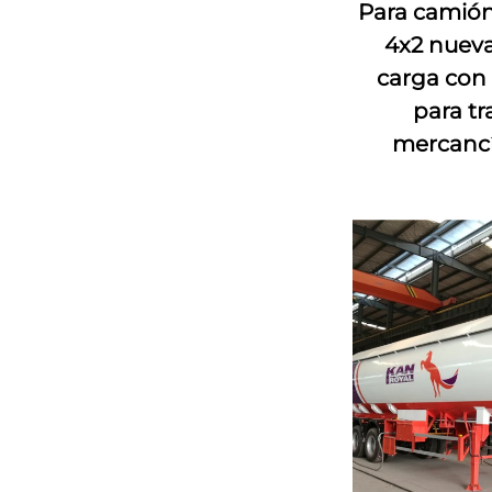
Para camión
4x2 nueva
carga con 
para t
mercancí