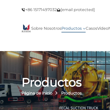
del Viernes
¡Bienvenido a nuestra tienda! ¡Oferta del Vie
+86 15171497032
[email protected]
Negro!
Sobre Nosotros
Productos
Casos
Vídeo
Productos
Página de inicio
Productos