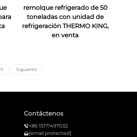
ue
remolque refrigerado de 50
para
toneladas con unidad de
ta
refrigeración THERMO KING,
en venta
11
Siguiente
Contáctenos
+86 15171497032
[email protected]