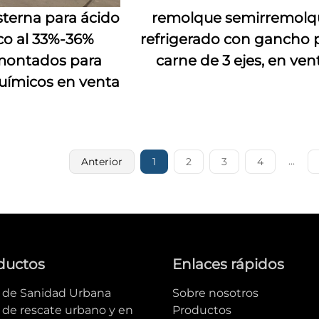
sterna para ácido
remolque semirremolq
ico al 33%-36%
refrigerado con gancho 
montados para
carne de 3 ejes, en ven
uímicos en venta
...
Anterior
1
2
3
4
ductos
Enlaces rápidos
e de Sanidad Urbana
Sobre nosotros
 de rescate urbano y en
Productos