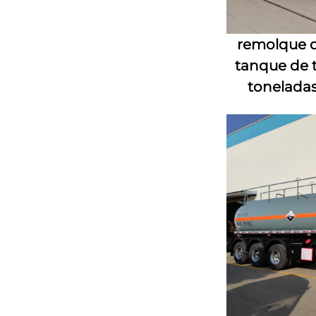
remolque d
tanque de t
toneladas