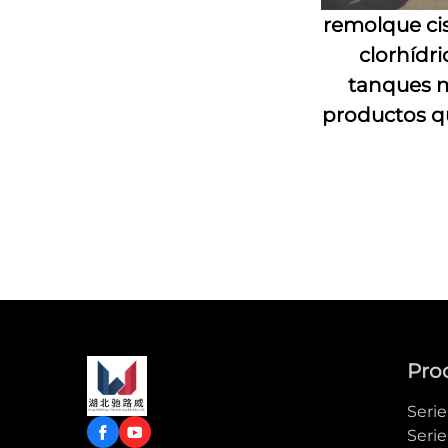
remolque ci
clorhídr
tanques 
productos q
Pro
Seri
Serie