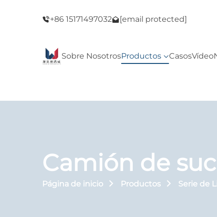
del Viernes
¡Bienvenido a nuestra tienda! ¡Oferta del Vie
+86 15171497032
[email protected]
Negro!
Sobre Nosotros
Productos
Casos
Vídeo
Camión de suc
Página de inicio
Productos
Serie de 