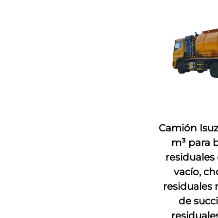
Camión Isuz
m³ para b
residuales
vacío, c
residuales
de succ
residuale