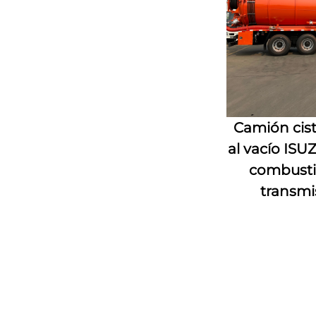
Camión cist
al vacío ISU
combustib
transmi