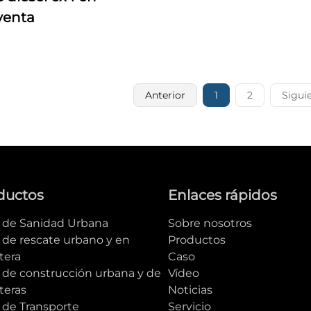
venta
Anterior
1
2
Sigui
ductos
Enlaces rápidos
e de Sanidad Urbana
Sobre nosotros
 de rescate urbano y en
Productos
tera
Caso
e de construcción urbana y de
Vídeo
teras
Noticias
 de Transporte
Servicio