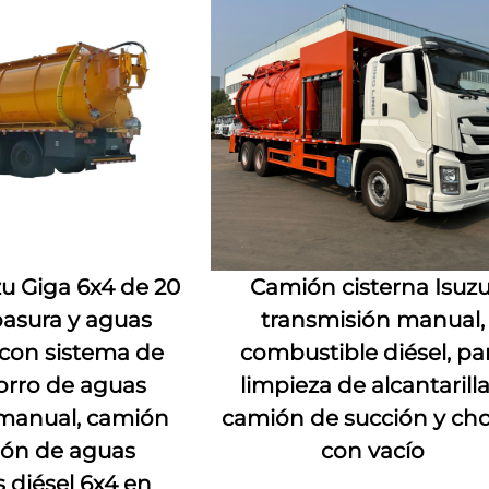
u Giga 6x4 de 20
Camión cisterna Isuzu
asura y aguas
transmisión manual,
 con sistema de
combustible diésel, pa
horro de aguas
limpieza de alcantarilla
 manual, camión
camión de succión y cho
ión de aguas
con vacío
s diésel 6x4 en