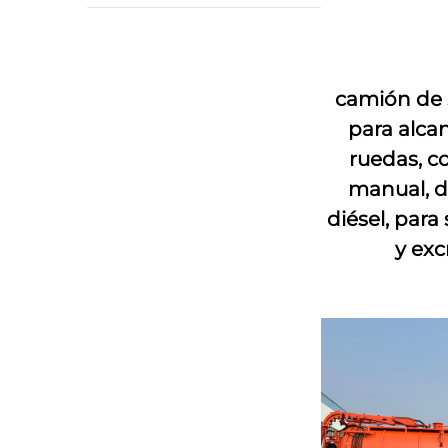
camión de 
para alcan
ruedas, c
manual, d
diésel, para
y ex