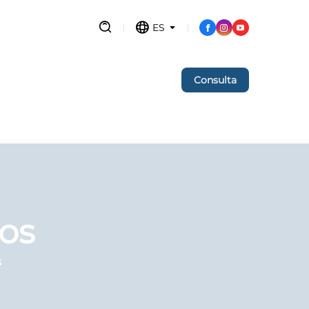
ES
Consulta
os
s