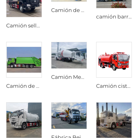
Camión de bomberos de alta presión con espuma Sinotruk HOWO 6X4, de alta calidad, nuevo y económico, con depósito de agua
camión barredor de nueva energía de alto rendimiento y duradero de 18T, barredora eléctrica pura para lavado y barrido
Camión sellador de grava sincrónico HOWO nuevo con transmisión manual y motor diésel, precio de fábrica
Camión Mezclador de Cemento Diesel Personalizado con Opciones de Transmisión Manual o Automática y Dirección Bidireccional para Producción en Túneles
Camión de basura compactador HOWO 6*4 20cbm con sistema hidráulico PLC, carga trasera, para gestión de residuos
Camión cisterna Dongfeng 4x2 Dorica diésel nuevo con transmisión manual, bomba de agua aérea, depósito de 4000 litros, máquina de rociado, rociador contra incendios
Fábrica Beiben Suministra Grúa para Camión de Transporte Especial Todo Terreno 4X4 6x6 Brazo Plegable Rígido