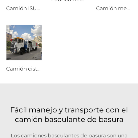
Camión ISUZU GIGA 4x2 con bomba de succión de alcantarillado y vacío, transmisión manual, depósito de 12000 litros para pozos sépticos
Camión mezclador de cemento móvil Shacman nuevo, tambor de 8m3 y 10m3, precio de camión mezclador de hormigón
Camión cisterna de combustible Dongfeng 8x4 340hp de 12 ruedas, capacidad de 25000 litros, vehículo nuevo de repostaje manual para aviación, avión 4x2 4x4 6x6
Fácil manejo y transporte con el
camión basculante de basura
Los camiones basculantes de basura son una