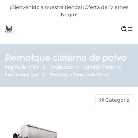
¡Bienvenido a nuestra tienda! ¡Oferta del Viernes
Negro!
Remolque cisterna de polvo
Página de inicio
Productos
Camión Tractor y
Semirremolque
Remolque Tanque de Polvo
Categoría