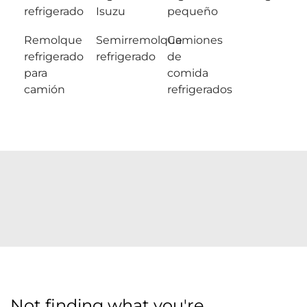
refrigerado
Isuzu
pequeño
Remolque
Semirremolque
Camiones
refrigerado
refrigerado
de
para
comida
camión
refrigerados
Not finding what you're