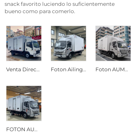
snack favorito luciendo lo suficientemente
bueno como para comerlo.
Venta Directa Furgón de Carga Pequeño Doble Cabina Refrigerado Nuevo Diesel Transmisión Manual Camión Refrigerado para Alimentos y Helados para Ghana
Foton Ailing Express, Transmisión Manual, Condición Nueva, Euro 6, Camión Frigorífico para Alimentos Frescos, Combustible Diésel, Camión de Logística y Transporte Refrigerado para
Foton AUMARK 4x2 Condición Nueva, Camión de Caja Diésel 5 Toneladas, Transmisión Manual, Camión Frigorífico para Alimentos, Camión de Almacenamiento y Transporte con Congelador
FOTON AUMARK 4*2 Camión Frigorífico Diésel 6 Toneladas, Transmisión Manual, Camión Refrigerado para Alimentos Congelados Nuevo