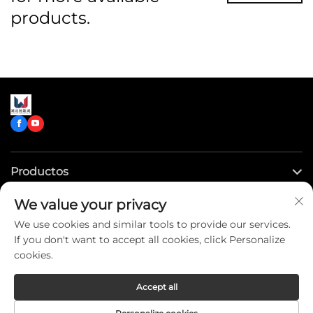
products.
Productos
We value your privacy
Enlaces rápidos
We use cookies and similar tools to provide our services.
If you don't want to accept all cookies, click Personalize
Contáctenos
cookies.
Accept all
Copyright © CLW Special Truck Sales Co.,Ltd. All Rights