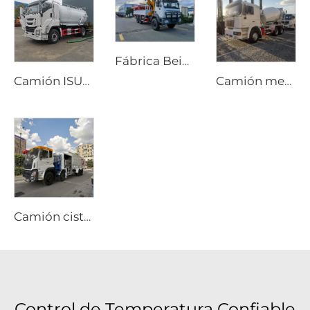
Fábrica Beiben Suministra Grúa para Camión de Transporte Especial Todo Terreno 4X4 6x6 Brazo Plegable Rígido
Camión ISUZU GIGA 4x2 con bomba de succión de alcantarillado y vacío, transmisión manual, depósito de 12000 litros para pozos sépticos
Camión mezclador de cemento móvil Shacman nuevo, tambor de 8m3 y 10m3, precio de camión mezclador de hormigón
Camión cisterna de combustible Dongfeng 8x4 340hp de 12 ruedas, capacidad de 25000 litros, vehículo nuevo de repostaje manual para aviación, avión 4x2 4x4 6x6
Control de Temperatura Confiable