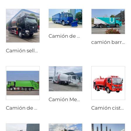
Camión de bomberos de alta presión con espuma Sinotruk HOWO 6X4, de alta calidad, nuevo y económico, con depósito de agua
camión barredor de nueva energía de alto rendimiento y duradero de 18T, barredora eléctrica pura para lavado y barrido
Camión sellador de grava sincrónico HOWO nuevo con transmisión manual y motor diésel, precio de fábrica
Camión Mezclador de Cemento Diesel Personalizado con Opciones de Transmisión Manual o Automática y Dirección Bidireccional para Producción en Túneles
Camión de basura compactador HOWO 6*4 20cbm con sistema hidráulico PLC, carga trasera, para gestión de residuos
Camión cisterna Dongfeng 4x2 Dorica diésel nuevo con transmisión manual, bomba de agua aérea, depósito de 4000 litros, máquina de rociado, rociador contra incendios