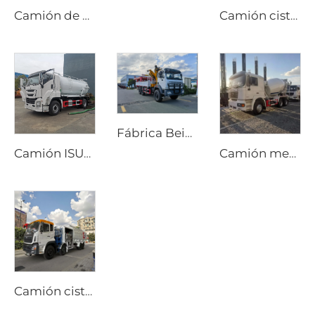
Camión de basura compactador HOWO 6*4 20cbm con sistema hidráulico PLC, carga trasera, para gestión de residuos
Camión cisterna Dongfeng 4x2 Dorica diésel nuevo con transmisión manual, bomba de agua aérea, depósito de 4000 litros, máquina de rociado, rociador contra incendios
Fábrica Beiben Suministra Grúa para Camión de Transporte Especial Todo Terreno 4X4 6x6 Brazo Plegable Rígido
Camión ISUZU GIGA 4x2 con bomba de succión de alcantarillado y vacío, transmisión manual, depósito de 12000 litros para pozos sépticos
Camión mezclador de cemento móvil Shacman nuevo, tambor de 8m3 y 10m3, precio de camión mezclador de hormigón
Camión cisterna de combustible Dongfeng 8x4 340hp de 12 ruedas, capacidad de 25000 litros, vehículo nuevo de repostaje manual para aviación, avión 4x2 4x4 6x6