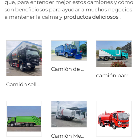
que, para entender mejor estos camiones y cómo
son beneficiosos para ayudar a muchos negocios
a mantener la calma y
productos deliciosos
.
Camión de bomberos de alta presión con espuma Sinotruk HOWO 6X4, de alta calidad, nuevo y económico, con depósito de agua
camión barredor de nueva energía de alto rendimiento y duradero de 18T, barredora eléctrica pura para lavado y barrido
Camión sellador de grava sincrónico HOWO nuevo con transmisión manual y motor diésel, precio de fábrica
Camión Mezclador de Cemento Diesel Personalizado con Opciones de Transmisión Manual o Automática y Dirección Bidireccional para Producción en Túneles