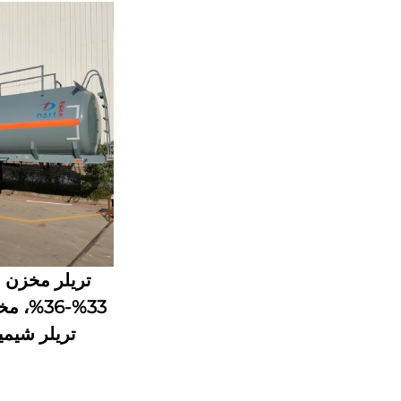
تریلر مخزن 
33%-36%
تریلر شیم