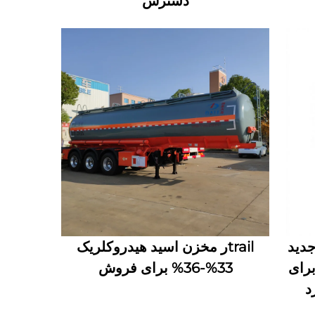
دسترس
نت مینی دیزل 2 تنی 4*2 جدید
trailر مخزن اسید هیدروکلریک
برای
33%-36% برای فروش
د