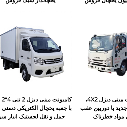
میون یخچال فروش
یخچالدار سبک فروش
برای کامیونت مینی دیزل 4X2،
کامیو
جدید با دوربین عقب
با جعبه یخچال الکتریکی دستی 
 مواد خطرناک
حمل و نقل لجستیک انبار سر