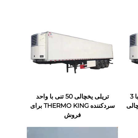
نیم تریلی خودروی سردکننده با 3
تریلی یخچالی 50 تنی با واحد
الی
سردکننده THERMO KING برای
فروش