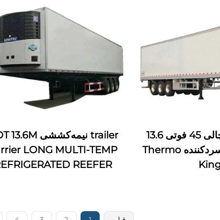
نیم تریلی یخچالی 45 فوتی 13.6
trailer نیمه‌کششی 6M
متری با واحد سردکننده Thermo
rrier LONG MULTI-TEMP
EFRIGERATED REEFER
Kin
قبلی
1
2
3
4