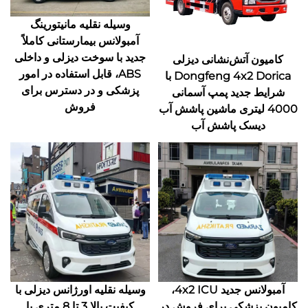
وسیله نقلیه مانیتورینگ
آمبولانس بیمارستانی کاملاً
جدید با سوخت دیزلی و داخلی
کامیون آتش‌نشانی دیزلی
ABS، قابل استفاده در امور
Dongfeng 4x2 Dorica با
پزشکی و در دسترس برای
شرایط جدید پمپ آسمانی
فروش
4000 لیتری ماشین پاشش آب
دیسک پاشش آب
آمبولانس جدید 4x2 ICU،
وسیله نقلیه اورژانس دیزلی با
کامیون پزشکی برای فروش در
کیفیت بالا 3 تا 8 متری با