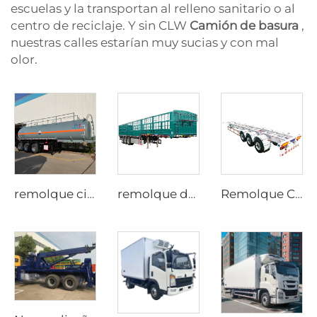
escuelas y la transportan al relleno sanitario o al
centro de reciclaje. Y sin CLW
Camión de basura
,
nuestras calles estarían muy sucias y con mal
olor.
remolque cisterna para ácido clorhídrico al 33%-36% tanques montados para productos químicos en venta
remolque de 3 ejes 20 vehículos tipo armazón remolque Clw
Remolque CLW Vehicle tipo armazón, remolque comercial para camión