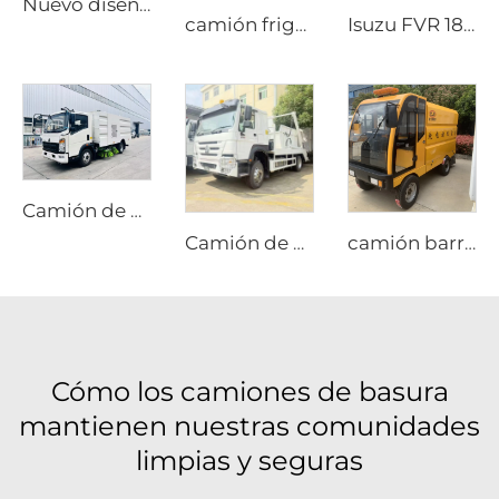
Nuevo diseño de carrocería integrada para grúa remolcadora, camión remolcador giratorio de servicio medio a la venta
camión frigorífico diésel de 5 toneladas, estado nuevo, transmisión manual, furgón refrigerado para transporte de verduras
Isuzu FVR 18 Toneladas Motor Diésel, Camión Refrigerado, Condición Euro5, Reina Hot, Sistema de Enfriamiento Manual, Condición Nueva
Camión de carretera de alta calidad con motor diésel, nuevo, transmisión manual eficiente para lavado y limpieza de calles
Camión de basura para eliminación de residuos industriales, calidad garantizada por Sinotruk, transmisión manual, combustible diésel, estado nuevo
camión barredor mini
Cómo los camiones de basura
mantienen nuestras comunidades
limpias y seguras