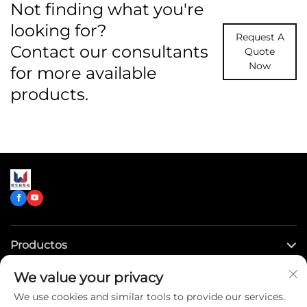
Not finding what you're
looking for?
Request A
Contact our consultants
Quote
Now
for more available
products.
Productos
We value your privacy
Enlaces rápidos
We use cookies and similar tools to provide our services.