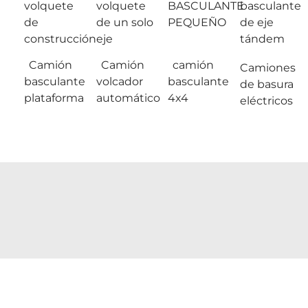
volquete
volquete
BASCULANTE
basculante
de
de un solo
PEQUEÑO
de eje
construcción
eje
tándem
Camión
Camión
camión
Camiones
basculante
volcador
basculante
de basura
plataforma
automático
4x4
eléctricos