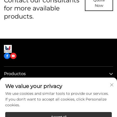
Contact our consultants
Quote
Now
for more available
products.
Productos
We value your privacy
Enlaces rápidos
We use cookies and similar tools to provide our services.
If you don't want to accept all cookies, click Personalize
Contáctenos
cookies.
Accept all