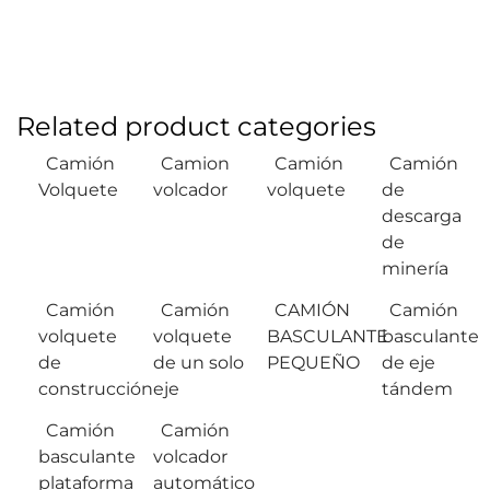
Related product categories
Camión
Camion
Camión
Camión
Volquete
volcador
volquete
de
descarga
de
minería
Camión
Camión
CAMIÓN
Camión
volquete
volquete
BASCULANTE
basculante
de
de un solo
PEQUEÑO
de eje
construcción
eje
tándem
Camión
Camión
basculante
volcador
plataforma
automático