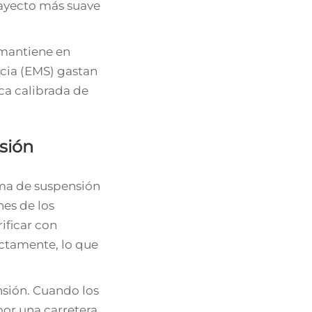
rayecto más suave
 mantiene en
ncia (EMS) gastan
ca calibrada de
sión
ema de suspensión
nes de los
ificar con
ectamente, lo que
nsión. Cuando los
por una carretera