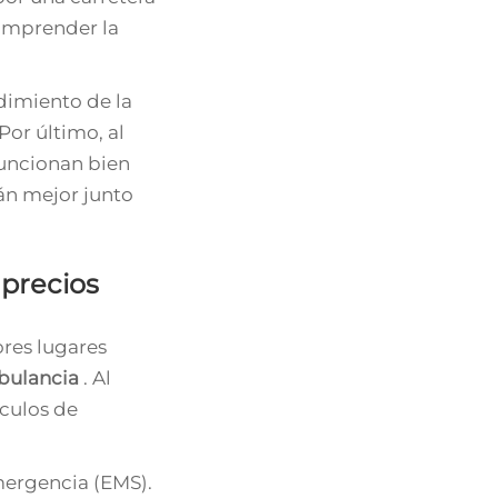
comprender la
ndimiento de la
Por último, al
funcionan bien
án mejor junto
 precios
ores lugares
bulancia
. Al
culos de
mergencia (EMS).