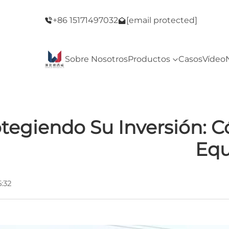
del Viernes
¡Bienvenido a nuestra tienda! ¡Oferta del Vie
+86 15171497032
[email protected]
Negro!
Sobre Nosotros
Productos
Casos
Vídeo
tegiendo Su Inversión: 
Equ
5:32