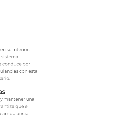
n su interior.
 sistema
se conduce por
ulancias con esta
ario.
as
e y mantener una
rantiza que el
a ambulancia,