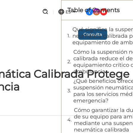
Table of Contents
ES
Qué significa la suspe
Consulta
neumática calibrada p
equipamiento de amb
Cómo la suspensión 
calibrada reduce el de
equipamiento crítico d
ática Calibrada Protege
ambulancia
¿Qué beneficios ofrece
ncia
suspensión neumática
para los servicios méd
emergencia?
Cómo garantizar la du
de su equipo para am
mediante una suspen
neumática calibrada