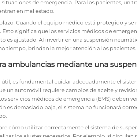
n situaciones de emergencia. Para los pacientes, un t
entran en mal estado.
 plazo. Cuando el equipo médico está protegido y se
. Esto significa que los servicios médicos de emerge
o es ajustado. Al invertir en una suspensión neumáti
mo tiempo, brindan la mejor atención a los pacientes.
para ambulancias mediante una suspen
a útil, es fundamental cuidar adecuadamente el sist
ue un automóvil requiere cambios de aceite y revisio
os servicios médicos de emergencia (EMS) deben ver
esión es demasiado baja, el sistema no funcionará corr
po.
obre cómo utilizar correctamente el sistema de suspe
zar los ajustes necesarios. Por ejemplo, si circulan 