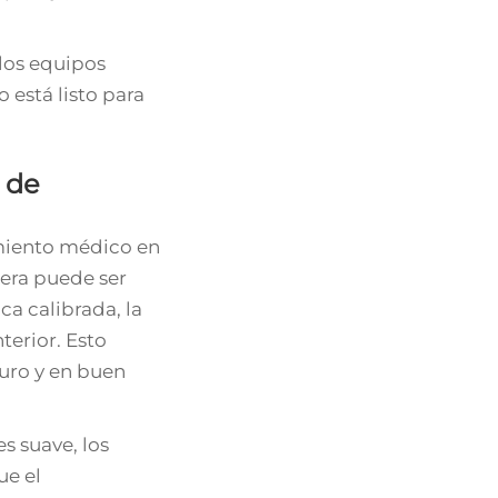
los equipos
 está listo para
 de
amiento médico en
tera puede ser
a calibrada, la
terior. Esto
uro y en buen
es suave, los
ue el