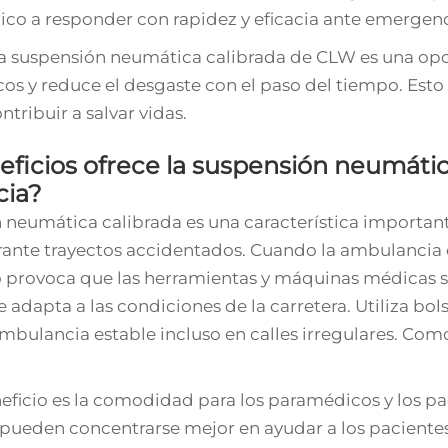
co a responder con rapidez y eficacia ante emergenc
a suspensión neumática calibrada de CLW es una opc
cos y reduce el desgaste con el paso del tiempo. Esto
ntribuir a salvar vidas.
ficios ofrece la suspensión neumática
cia?
 neumática calibrada es una característica importan
urante trayectos accidentados. Cuando la ambulancia c
to provoca que las herramientas y máquinas médicas s
adapta a las condiciones de la carretera. Utiliza bols
mbulancia estable incluso en calles irregulares. C
eficio es la comodidad para los paramédicos y los p
ueden concentrarse mejor en ayudar a los pacientes.