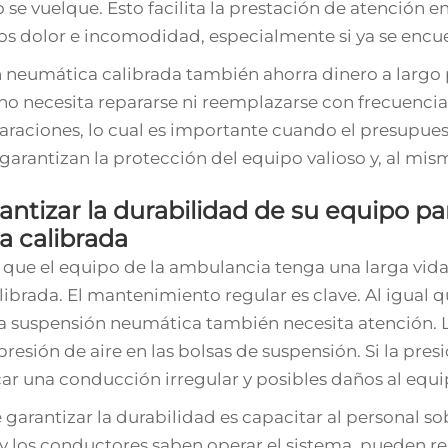
se vuelque. Esto facilita la prestación de atención e
os dolor e incomodidad, especialmente si ya se encu
 neumática calibrada también ahorra dinero a largo
no necesita repararse ni reemplazarse con frecuencia
raciones, lo cual es importante cuando el presupuest
garantizan la protección del equipo valioso y, al mis
ntizar la durabilidad de su equipo 
 calibrada
 que el equipo de la ambulancia tenga una larga vid
ibrada. El mantenimiento regular es clave. Al igual q
a suspensión neumática también necesita atención. L
presión de aire en las bolsas de suspensión. Si la pr
r una conducción irregular y posibles daños al equi
 garantizar la durabilidad es capacitar al personal s
 los conductores saben operar el sistema, pueden reali