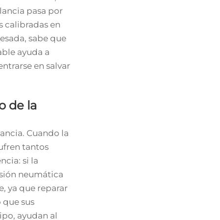
lancia pasa por
 calibradas en
 pesada, sabe que
able ayuda a
ntrarse en salvar
o de la
ancia. Cuando la
ufren tantos
ia: si la
nsión neumática
, ya que reparar
 que sus
ipo, ayudan al