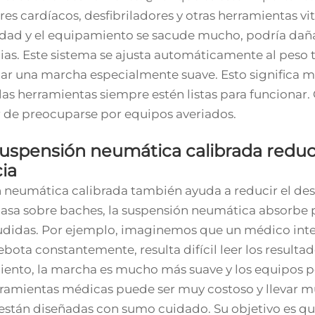
s cardíacos, desfibriladores y otras herramientas vi
idad y el equipamiento se sacude mucho, podría dañ
s. Este sistema se ajusta automáticamente al peso tra
ar una marcha especialmente suave. Esto significa 
las herramientas siempre estén listas para funcionar.
r de preocuparse por equipos averiados.
uspensión neumática calibrada reduce
ia
 neumática calibrada también ayuda a reducir el des
sa sobre baches, la suspensión neumática absorbe par
udidas. Por ejemplo, imaginemos que un médico inten
bota constantemente, resulta difícil leer los result
ento, la marcha es mucho más suave y los equipos p
erramientas médicas puede ser muy costoso y llevar
stán diseñadas con sumo cuidado. Su objetivo es que