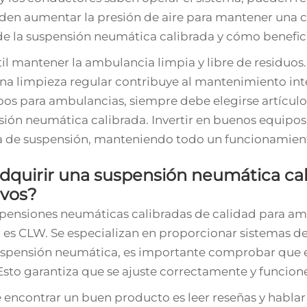
eden aumentar la presión de aire para mantener una 
e la suspensión neumática calibrada y cómo benefici
l mantener la ambulancia limpia y libre de residuos. 
na limpieza regular contribuye al mantenimiento integ
pos para ambulancias, siempre debe elegirse artículo
sión neumática calibrada. Invertir en buenos equipos
ma de suspensión, manteniendo todo un funcionamien
quirir una suspensión neumática cali
ivos?
pensiones neumáticas calibradas de calidad para ambu
es CLW. Se especializan en proporcionar sistemas de
spensión neumática, es importante comprobar que el
sto garantiza que se ajuste correctamente y funcion
 encontrar un buen producto es leer reseñas y habla