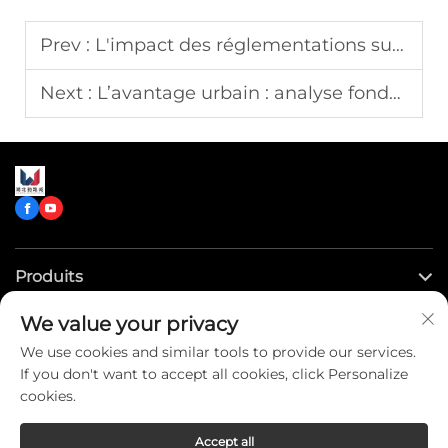
Prev :
L'impact des réglementations sur les émissions dans l'approvisionnement d'un nouveau camion-citerne d'eau
Next :
L’avantage urbain : analyse fondée sur les données des temps de réponse des camions de pompiers à empattement court
Produits
We value your privacy
Liens rapides
We use cookies and similar tools to provide our services.
If you don't want to accept all cookies, click Personalize
Contactez-nous
cookies.
Accept all