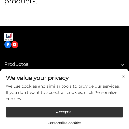
products.
Productos
We value your privacy
Enlaces rápidos
We use cookies and similar tools to provide our services.
If you don't want to accept all cookies, click Personalize
Contáctenos
cookies.
Accept all
Copyright © CLW Special Truck Sales Co.,Ltd. All Rights
Personalize cookies
Reserved -
Privacy Policy