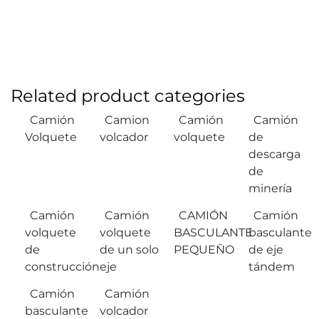
Related product categories
Camión
Camion
Camión
Camión
Volquete
volcador
volquete
de
descarga
de
minería
Camión
Camión
CAMIÓN
Camión
volquete
volquete
BASCULANTE
basculante
de
de un solo
PEQUEÑO
de eje
construcción
eje
tándem
Camión
Camión
basculante
volcador