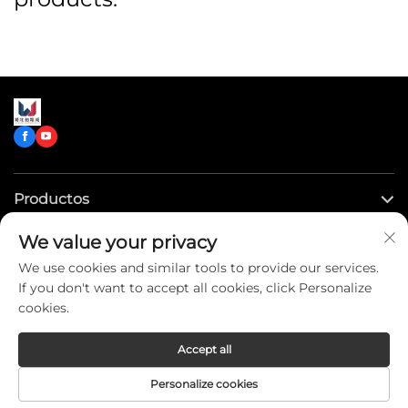
Productos
We value your privacy
Enlaces rápidos
We use cookies and similar tools to provide our services.
If you don't want to accept all cookies, click Personalize
Contáctenos
cookies.
Accept all
Copyright © CLW Special Truck Sales Co.,Ltd. All Rights
Personalize cookies
Reserved -
Privacy Policy