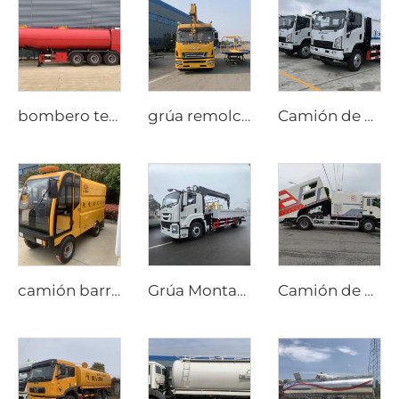
bombero teñidor
grúa remolcadora
Camión de basura compacto SHACMAN de 6 CBM
camión barredor mini
Grúa Montada en Camión Isuzu Giga FTR 205 hp
Camión de Limpieza de Calles a Alta Presión