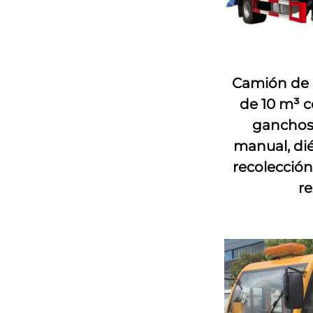
Camión de 
de 10 m³ c
ganchos,
manual, dié
recolección
re