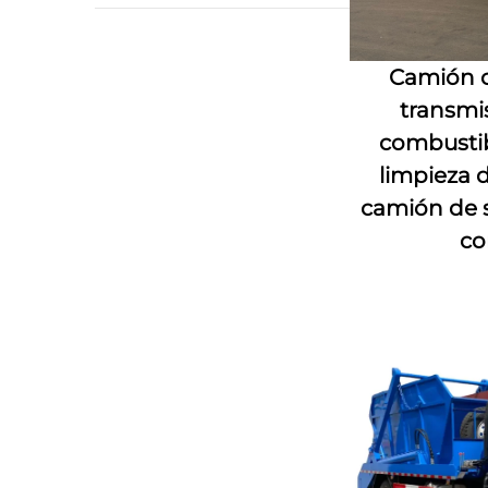
Camión c
transmi
combustib
limpieza d
camión de s
co