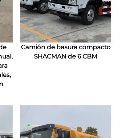
de
Camión de basura compacto
ual,
SHACMAN de 6 CBM
ara
les,
ón