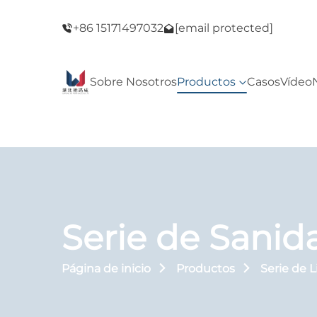
del Viernes
¡Bienvenido a nuestra tienda! ¡Oferta del Vie
+86 15171497032
[email protected]
Negro!
Sobre Nosotros
Productos
Casos
Vídeo
Serie de Sani
Página de inicio
Productos
Serie de 