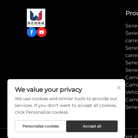
Pro
Seri
Serie
carre
Seri
carre
Serie
Serie
Cami
Cami
We value your privacy
Vehí
We use cookies and similar tools to provide our
Cami
services. If you don't want to accept all cookies,
Seri
click Personalize cookies.
Personalize cookies
Accept all
Copyright © 