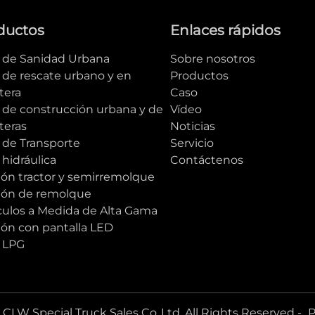
ductos
Enlaces rápidos
e de Sanidad Urbana
Sobre nosotros
 de rescate urbano y en
Productos
tera
Caso
e de construcción urbana y de
Vídeo
teras
Noticias
 de Transporte
Servicio
 hidráulica
Contáctenos
ón tractor y semirremolque
ón de remolque
culos a Medida de Alta Gama
ón con pantalla LED
e LPG
CLW Special Truck Sales Co.,Ltd. All Rights Reserved -
P