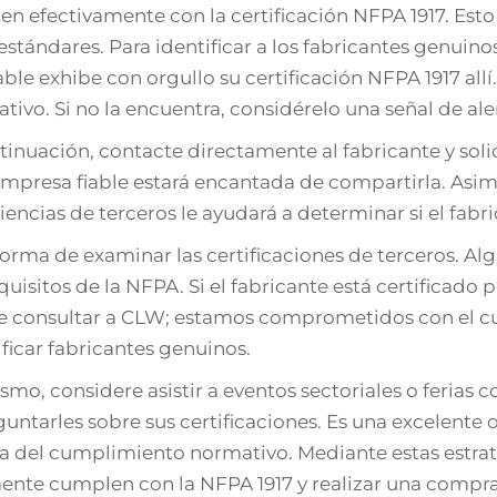
en efectivamente con la certificación NFPA 1917. Est
 estándares. Para identificar a los fabricantes genuino
able exhibe con orgullo su certificación NFPA 1917 al
tivo. Si no la encuentra, considérelo una señal de ale
tinuación, contacte directamente al fabricante y soli
mpresa fiable estará encantada de compartirla. Asimis
iencias de terceros le ayudará a determinar si el fabri
forma de examinar las certificaciones de terceros. A
equisitos de la NFPA. Si el fabricante está certificad
 consultar a CLW; estamos comprometidos con el cu
ificar fabricantes genuinos.
smo, considere asistir a eventos sectoriales o ferias 
guntarles sobre sus certificaciones. Es una excelent
a del cumplimiento normativo. Mediante estas estrateg
ente cumplen con la NFPA 1917 y realizar una compra 