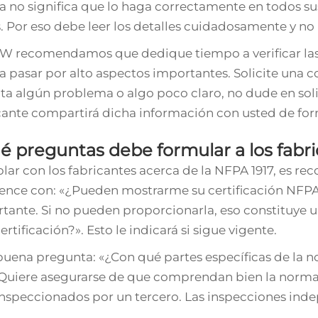
 no significa que lo haga correctamente en todos sus
. Por eso debe leer los detalles cuidadosamente y no 
W recomendamos que dedique tiempo a verificar las 
a pasar por alto aspectos importantes. Solicite una c
ta algún problema o algo poco claro, no dude en sol
cante compartirá dicha información con usted de for
é preguntas debe formular a los fabri
blar con los fabricantes acerca de la NFPA 1917, es r
nce con: «¿Pueden mostrarme su certificación NFPA 1
tante. Si no pueden proporcionarla, eso constituye u
ertificación?». Esto le indicará si sigue vigente.
buena pregunta: «¿Con qué partes específicas de la 
Quiere asegurarse de que comprendan bien la norma, 
inspeccionados por un tercero. Las inspecciones ind