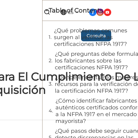
Table of Contents
ES
¿Qué problemas comunes
Consulta
surgen al verificar las
certificaciones NFPA 1917?
¿Qué preguntas debe formula
los fabricantes sobre las
certificaciones NFPA 1917?
Para El Cumplimiento De 
¿Dónde encontrar los mejore
recursos para la verificación d
uisición
la certificación NFPA 1917?
¿Cómo identificar fabricantes
auténticos certificados confo
a la NFPA 1917 en el mercado
mayorista?
¿Qué pasos debe seguir cuan
detecte discrepancias en las