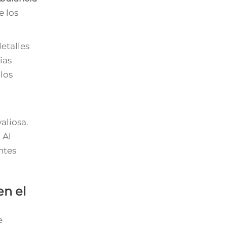
e los
etalles
ias
los
aliosa.
 Al
ntes
en el
e