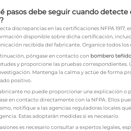
é pasos debe seguir cuando detecte d
7?
tecta discrepancias en las certificaciones NFPA 1917, 
formación disponible sobre dicha certificación, inclu
icación recibida del fabricante. Organice todos los e
tinuación, póngase en contacto con
bombero teñid
etudes y proporcione las pruebas correspondientes. U
nvestigación. Mantenga la calma y actúe de forma pro
tado positivo.
 fabricante no puede proporcionar una explicación o pru
se en contacto directamente con la NFPA. Ellos pueden
smo, notifique a las agencias reguladoras locales qu
encia. Estas adoptarán medidas si es necesario.
asiones es necesario consultar a expertos legales, e