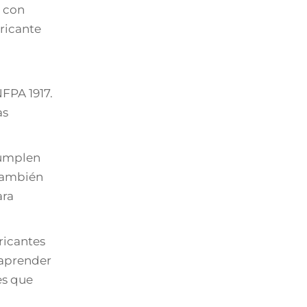
n con
bricante
NFPA 1917.
as
cumplen
 También
ara
ricantes
 aprender
es que