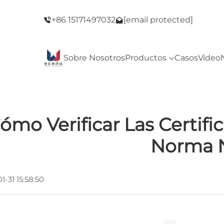
del Viernes
¡Bienvenido a nuestra tienda! ¡Oferta del Vie
+86 15171497032
[email protected]
Negro!
Sobre Nosotros
Productos
Casos
Vídeo
ómo Verificar Las Certif
Norma N
1-31 15:58:50