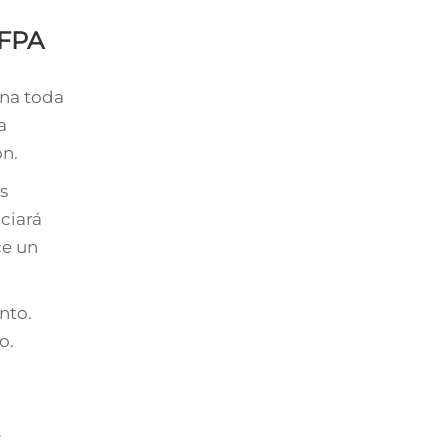
NFPA
úna toda
a
ón.
s
ciará
ce un
nto.
o.
e