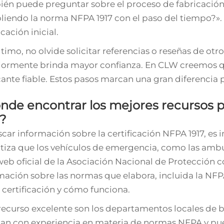
én puede preguntar sobre el proceso de fabricación
iendo la norma NFPA 1917 con el paso del tiempo?». E
icación inicial.
ltimo, no olvide solicitar referencias o reseñas de ot
iormente brinda mayor confianza. En CLW creemos q
cante fiable. Estos pasos marcan una gran diferencia
de encontrar los mejores recursos par
7?
scar información sobre la certificación NFPA 1917, es
tiza que los vehículos de emergencia, como las ambula
 web oficial de la Asociación Nacional de Protección
mación sobre las normas que elabora, incluida la NFPA
 certificación y cómo funciona.
recurso excelente son los departamentos locales de b
an con experiencia en materia de normas NFPA y pued