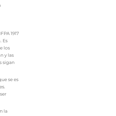
a
NFPA 1917
. Es
e los
 y las
s sigan
que se es
es.
ser
n la