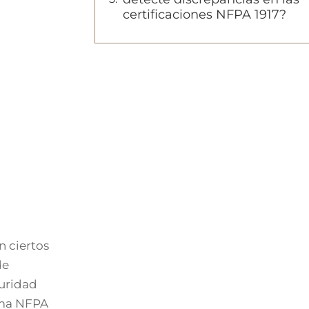
certificaciones NFPA 1917?
n ciertos
de
uridad
orma NFPA