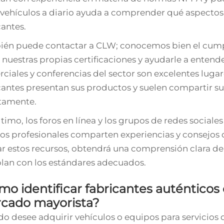
 vehículos a diario ayuda a comprender qué aspectos de
cantes.
én puede contactar a CLW; conocemos bien el cumpl
 nuestras propias certificaciones y ayudarle a enten
ciales y conferencias del sector son excelentes lugar
cantes presentan sus productos y suelen compartir sus
tamente.
ltimo, los foros en línea y los grupos de redes social
s profesionales comparten experiencias y consejos que 
zar estos recursos, obtendrá una comprensión clara de
an con los estándares adecuados.
o identificar fabricantes auténticos 
cado mayorista?
o desee adquirir vehículos o equipos para servicios 