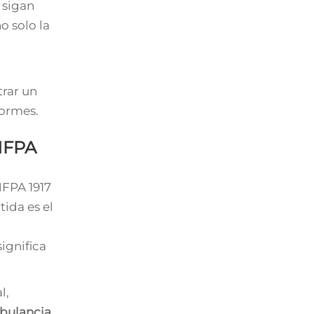
 sigan
o solo la
rar un
formes.
 NFPA
NFPA 1917
ida es el
ignifica
l,
ulancia