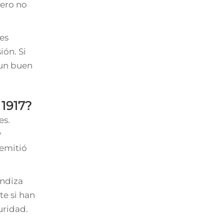
pero no
es
ión. Si
un buen
 1917?
es.
y
 emitió
undiza
e si han
uridad.