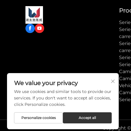
Pro
Seri
Serie
carre
Seri
carre
Serie
Serie
Cami
Cami
We value your privacy
Vehí
We use cookies and similar tools to provide our
Cami
services. If you don't want to accept all cookies,
Seri
click Personalize cookies.
Personalize cookies
Accept all
Copyright © 