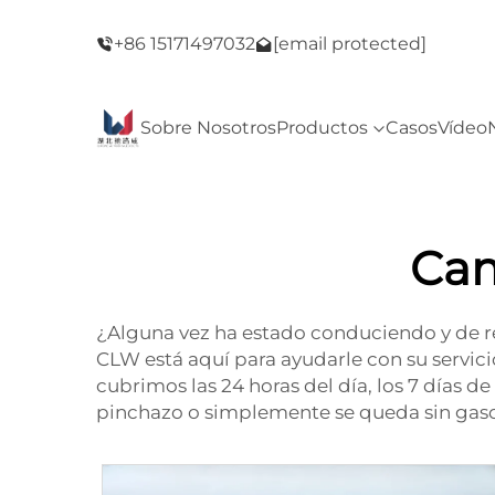
del Viernes
¡Bienvenido a nuestra tienda! ¡Oferta del Vie
+86 15171497032
[email protected]
Negro!
Sobre Nosotros
Productos
Casos
Vídeo
Cam
¿Alguna vez ha estado conduciendo y de re
CLW está aquí para ayudarle con su servi
cubrimos las 24 horas del día, los 7 días 
pinchazo o simplemente se queda sin gasoli