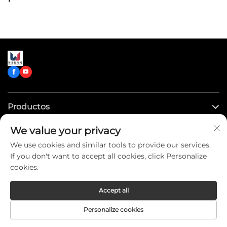
Productos
We value your privacy
Enlaces rápidos
We use cookies and similar tools to provide our services.
If you don't want to accept all cookies, click Personalize
Contáctenos
cookies.
Accept all
Copyright © CLW Special Truck Sales Co.,Ltd. All Rights
Personalize cookies
Reserved -
Privacy Policy