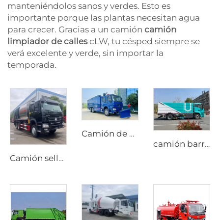
manteniéndolos sanos y verdes. Esto es
importante porque las plantas necesitan agua
para crecer. Gracias a un camión
camión
limpiador de calles
cLW, tu césped siempre se
verá excelente y verde, sin importar la
temporada.
Camión de bomberos de alta presión con espuma Sinotruk HOWO 6X4, de alta calidad, nuevo y económico, con depósito de agua
camión barredor de nueva energía de alto rendimiento y duradero de 18T, barredora eléctrica pura para lavado y barrido
Camión sellador de grava sincrónico HOWO nuevo con transmisión manual y motor diésel, precio de fábrica