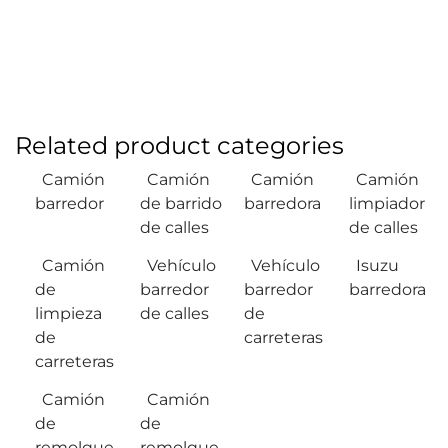
Related product categories
Camión
Camión
Camión
Camión
barredor
de barrido
barredora
limpiador
de calles
de calles
Camión
Vehículo
Vehículo
Isuzu
de
barredor
barredor
barredora
limpieza
de calles
de
de
carreteras
carreteras
Camión
Camión
de
de
remolque
remolque