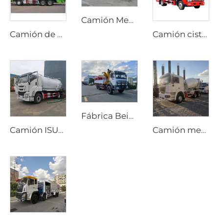
Camión Mezclador de Cemento Diesel Personalizado con Opciones de Transmisión Manual o Automática y Dirección Bidireccional para Producción en Túneles
Camión de basura compactador HOWO 6*4 20cbm con sistema hidráulico PLC, carga trasera, para gestión de residuos
Camión cisterna Dongfeng 4x2 Dorica diésel nuevo con transmisión manual, bomba de agua aérea, depósito de 4000 litros, máquina de rociado, rociador contra incendios
Fábrica Beiben Suministra Grúa para Camión de Transporte Especial Todo Terreno 4X4 6x6 Brazo Plegable Rígido
Camión ISUZU GIGA 4x2 con bomba de succión de alcantarillado y vacío, transmisión manual, depósito de 12000 litros para pozos sépticos
Camión mezclador de cemento móvil Shacman nuevo, tambor de 8m3 y 10m3, precio de camión mezclador de hormigón