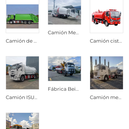
Camión Mezclador de Cemento Diesel Personalizado con Opciones de Transmisión Manual o Automática y Dirección Bidireccional para Producción en Túneles
Camión de basura compactador HOWO 6*4 20cbm con sistema hidráulico PLC, carga trasera, para gestión de residuos
Camión cisterna Dongfeng 4x2 Dorica diésel nuevo con transmisión manual, bomba de agua aérea, depósito de 4000 litros, máquina de rociado, rociador contra incendios
Fábrica Beiben Suministra Grúa para Camión de Transporte Especial Todo Terreno 4X4 6x6 Brazo Plegable Rígido
Camión ISUZU GIGA 4x2 con bomba de succión de alcantarillado y vacío, transmisión manual, depósito de 12000 litros para pozos sépticos
Camión mezclador de cemento móvil Shacman nuevo, tambor de 8m3 y 10m3, precio de camión mezclador de hormigón