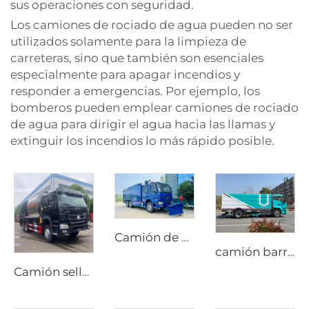
sus operaciones con seguridad.
Los camiones de rociado de agua pueden no ser
utilizados solamente para la limpieza de
carreteras, sino que también son esenciales
especialmente para apagar incendios y
responder a emergencias. Por ejemplo, los
bomberos pueden emplear camiones de rociado
de agua para dirigir el agua hacia las llamas y
extinguir los incendios lo más rápido posible.
Camión de bomberos de alta presión con espuma Sinotruk HOWO 6X4, de alta calidad, nuevo y económico, con depósito de agua
camión barredor de nueva energía de alto rendimiento y duradero de 18T, barredora eléctrica pura para lavado y barrido
Camión sellador de grava sincrónico HOWO nuevo con transmisión manual y motor diésel, precio de fábrica