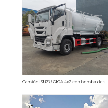
amión ISUZU GIGA 4x2 con bomba de succión de alcantarillado y vacío, transmisión manual, depósito de 12000 litro