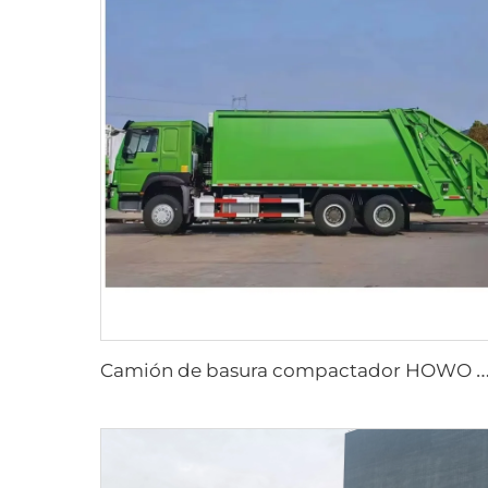
amión de basura compactador HOWO 6*4 20cbm con sistema hidráulico PLC, carga trasera, para ge