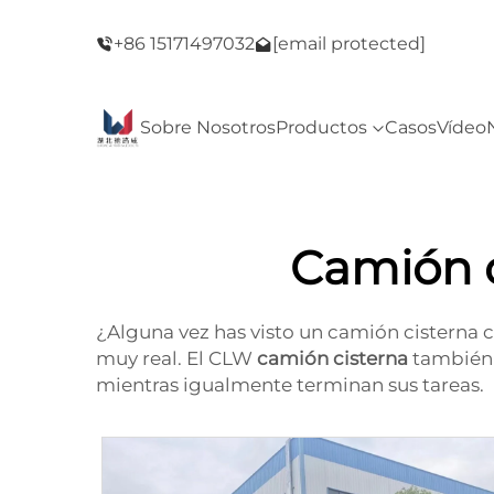
del Viernes
¡Bienvenido a nuestra tienda! ¡Oferta del Vie
+86 15171497032
[email protected]
Negro!
Sobre Nosotros
Productos
Casos
Vídeo
Camión c
¿Alguna vez has visto un camión cisterna c
muy real. El CLW
camión cisterna
también 
mientras igualmente terminan sus tareas.