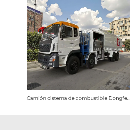
amión cisterna de combustible Dongfeng 8x4 340hp de 12 ruedas, capacidad de 25000 litros, vehículo nuevo de repostaje ma