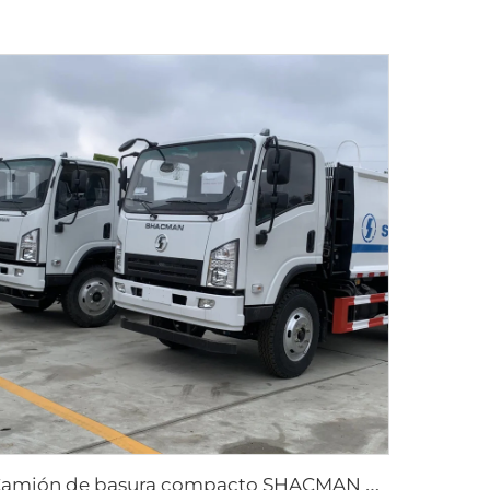
C
amión de basura compacto SHACMAN de 6 CBM