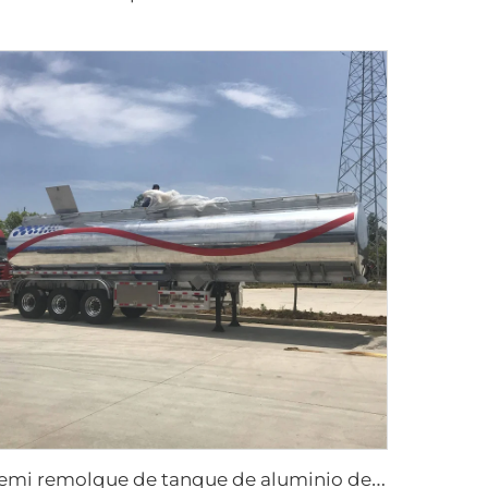
s
emi remolque de tanque de aluminio de 3 ejes