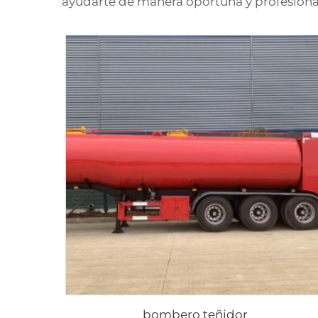
ayudarte de manera oportuna y profesiona
bombero teñidor