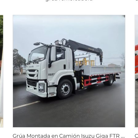
G
rúa Montada en Camión Isuzu Giga FTR 205 hp