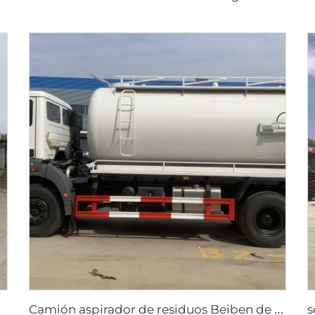
C
amión aspirador de residuos Beiben de 8000 litros