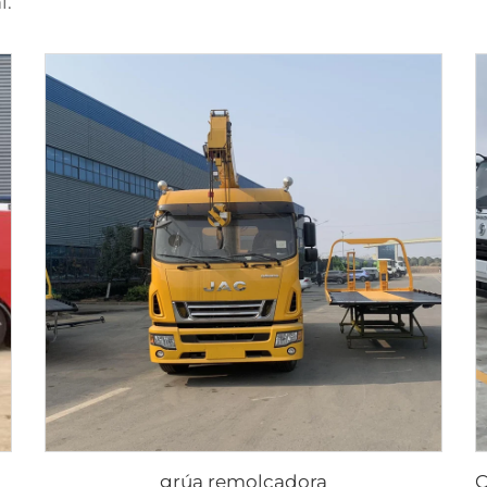
l.
grúa remolcadora