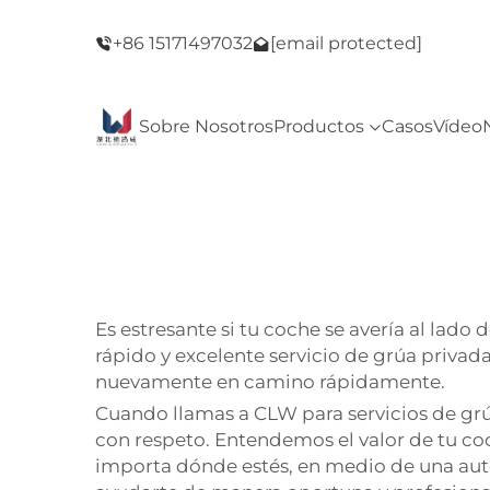
del Viernes
¡Bienvenido a nuestra tienda! ¡Oferta del Vie
+86 15171497032
[email protected]
Negro!
Sobre Nosotros
Productos
Casos
Vídeo
Es estresante si tu coche se avería al lad
rápido y excelente servicio de grúa privad
nuevamente en camino rápidamente.
Cuando llamas a CLW para servicios de grú
con respeto. Entendemos el valor de tu co
importa dónde estés, en medio de una autop