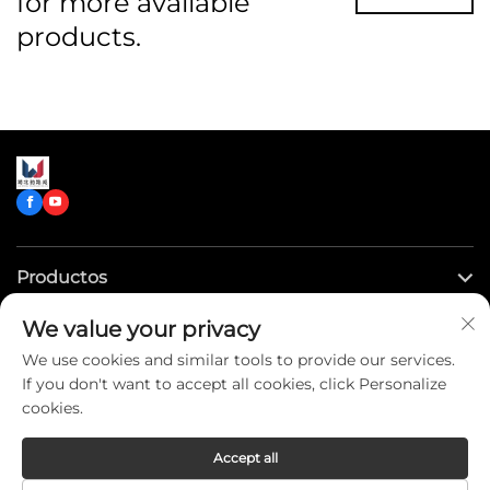
for more available
products.
Productos
We value your privacy
Enlaces rápidos
We use cookies and similar tools to provide our services.
If you don't want to accept all cookies, click Personalize
Contáctenos
cookies.
Accept all
Copyright © CLW Special Truck Sales Co.,Ltd. All Rights