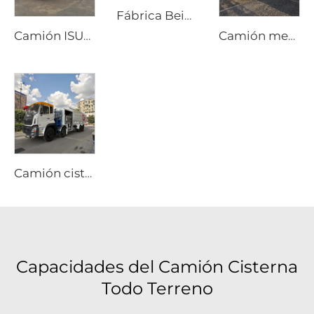
Fábrica Beiben Suministra Grúa para Camión de Transporte Especial Todo Terreno 4X4 6x6 Brazo Plegable Rígido
Camión ISUZU GIGA 4x2 con bomba de succión de alcantarillado y vacío, transmisión manual, depósito de 12000 litros para pozos sépticos
Camión mezclador de cemento móvil Shacman nuevo, tambor de 8m3 y 10m3, precio de camión mezclador de hormigón
Camión cisterna de combustible Dongfeng 8x4 340hp de 12 ruedas, capacidad de 25000 litros, vehículo nuevo de repostaje manual para aviación, avión 4x2 4x4 6x6
Capacidades del Camión Cisterna
Todo Terreno