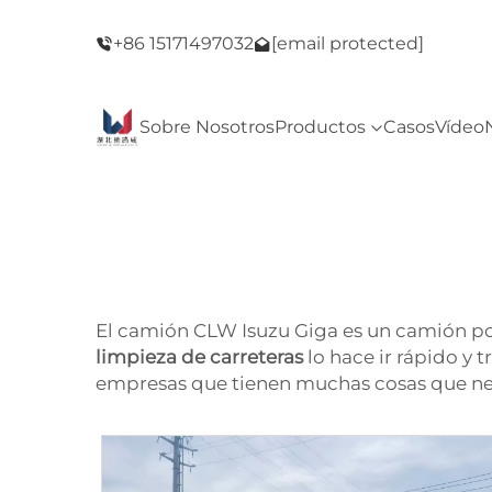
del Viernes
¡Bienvenido a nuestra tienda! ¡Oferta del Vie
+86 15171497032
[email protected]
Negro!
Sobre Nosotros
Productos
Casos
Vídeo
El camión CLW Isuzu Giga es un camión p
limpieza de carreteras
lo hace ir rápido y
empresas que tienen muchas cosas que nece