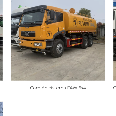
C
alles a Alta Presión
Camión cisterna FAW 6x4