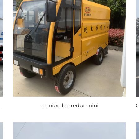
C
e 6 CBM
camión barredor mini