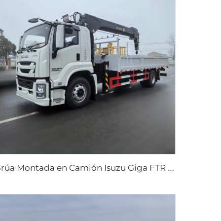
G
rúa Montada en Camión Isuzu Giga FTR 205 hp