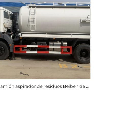
C
amión aspirador de residuos Beiben de 8000 litros