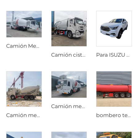
Camión Mezclador de Cemento Diesel Personalizado con Opciones de Transmisión Manual o Automática y Dirección Bidireccional para Producción en Túneles
Camión cisterna vacío de succión para alcantarillado ISUZU 4x2 12000 litros 12 toneladas, camión para pozos sépticos, diésel, para servicios de saneamiento, manual
Para ISUZU Explorer T30, camioneta mini 4x4 automática, doble cabina, diésel, dirección a la izquierda, fila simple, nueva condición
Camión mezclador de concreto de transmisión manual de alta calidad 4.0M3, nuevo, diésel, con carga automática, conducción bidireccional
Camión mezclador de cemento Shacman F3000 con carga automática, 10CBM y 12CBM, gran bomba de concreto para mezcla y entrega de concreto
bombero teñidor