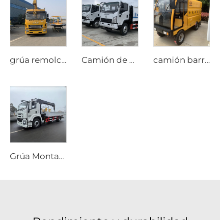
grúa remolcadora
Camión de basura compacto SHACMAN de 6 CBM
camión barredor mini
Grúa Montada en Camión Isuzu Giga FTR 205 hp