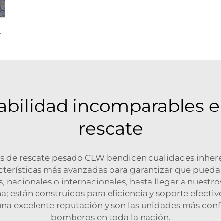
C
nual para aviación, avión 4x2 4x4 6x6
abilidad incomparables 
rescate
es de rescate pesado CLW bendicen cualidades inhe
cterísticas más avanzadas para garantizar que puedan
íos, nacionales o internacionales, hasta llegar a nue
 están construidos para eficiencia y soporte efectiv
una excelente reputación y son las unidades más con
bomberos en toda la nación.