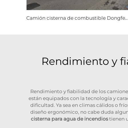
amión cisterna de combustible Dongfeng 8x4 340hp de 12 ruedas, capacidad de 25000 litros, vehículo nuevo de repostaje ma
Rendimiento y fi
Rendimiento y fiabilidad de los camion
están equipados con la tecnología y cara
dificultad. Ya sea en climas cálidos o fr
diseño ergonómico, no cabe duda alguna;
cisterna para agua de incendios
tienen 