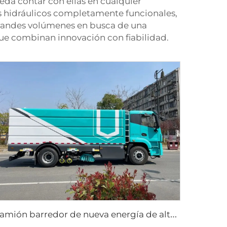
eda contar con ellas en cualquier
s hidráulicos completamente funcionales,
grandes volúmenes en busca de una
que combinan innovación con fiabilidad.
c
amión barredor de nueva energía de alto rendimiento y duradero de 18T, barredora eléctrica pura para lavado y barrido