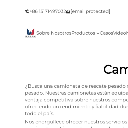
del Viernes
¡Bienvenido a nuestra tienda! ¡Oferta del Vie
+86 15171497032
[email protected]
Negro!
Sobre Nosotros
Productos
Casos
Vídeo
Cam
¿Busca una camioneta de rescate pesado d
pesado. Nuestras camionetas están equipad
ventaja competitiva sobre nuestros compet
ofreciendo un rendimiento y fiabilidad d
todo el país.
Nos enorgullece ofrecer nuestros servicio