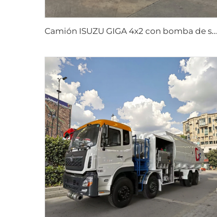
amión ISUZU GIGA 4x2 con bomba de succión de alcantarillado y vacío, transmisión manual, depósito de 12000 litro