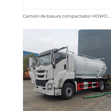
amión de basura compactador HOWO 6*4 20cbm con sistema hidráulico PLC, carga trasera, para ge