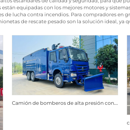
altos estándares de calidad y seguridad, para que pu
s están equipadas con los mejores motores y sistema
es de lucha contra incendios. Para compradores en 
ionetas de rescate pesado son la solución ideal, ya 
C
amión de bomberos de alta presión con espuma Sinotruk HOWO 6X4, de alta calidad, nuevo y económico, con depósito de agua