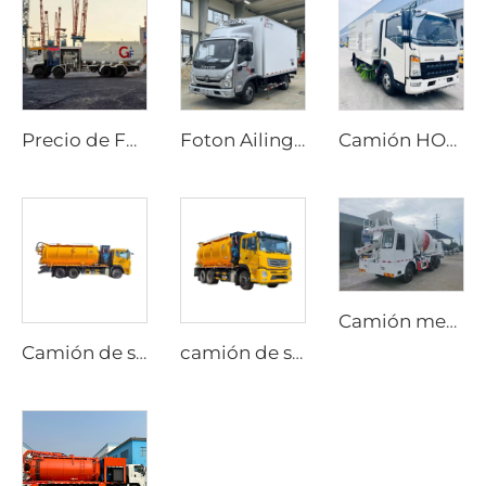
Precio de Fábrica Dongfeng Camión Cisterna Diesel de 25000 Litros 8x4 Tracción para Aviones Tanques de Combustible con Núcleo de Almacenamiento de Aceite
Foton Ailing Express, Transmisión Manual, Condición Nueva, Euro 6, Camión Frigorífico para Alimentos Frescos, Combustible Diésel, Camión de Logística y Transporte Refrigerado para
Camión HOWO 4x2 de fábrica para aspiración de calles con transmisión manual, nuevo, motor diésel eficiente para limpieza de calles
Camión mezclador de concreto de transmisión manual de alta calidad 4.0M3, nuevo, diésel, con carga automática, conducción bidireccional
Camión de succión de fosas sépticas y alcantarillado personalizable 6x4 20CBM, conveniente para uso municipal, de combustible diésel con transmisión manual
camión de succión al vacío para alcantarillado de 10 ruedas, con transmisión manual, de combustible diésel, para succión de lodos y excrementos