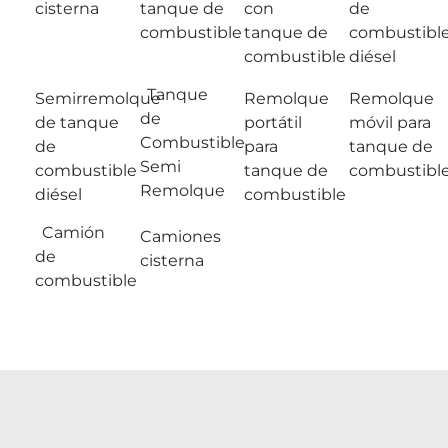
cisterna
tanque de
con
de
combustible
tanque de
combustibl
combustible
diésel
Tanque
Semirremolque
Remolque
Remolque
de
de tanque
portátil
móvil para
Combustible
de
para
tanque de
Semi
combustible
tanque de
combustibl
Remolque
diésel
combustible
Camión
Camiones
de
cisterna
combustible