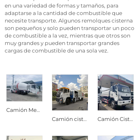
en una variedad de formas y tamaños, para
adaptarse a la cantidad de combustible que
necesite transporte. Algunos remolques cisterna
son pequeños y solo pueden transportar un poco
de combustible a la vez, mientras que otros son
muy grandes y pueden transportar grandes
cargas de combustible de una sola vez.
Camión Mezclador de Cemento Diesel Personalizado con Opciones de Transmisión Manual o Automática y Dirección Bidireccional para Producción en Túneles
Camión cisterna de combustible Dongfeng 8x4 340hp de 12 ruedas, capacidad de 25000 litros, vehículo nuevo de repostaje manual para aviación, avión 4x2 4x4 6x6
Camión Cisterna de Combustible Mini 4x2 Manual Fabricado en China Sinotruk Pequeño Diesel Euro 2 Estándar de Emisiones Tanque de Acero Inoxidable para Aceite