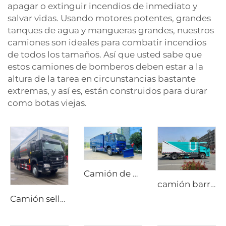
apagar o extinguir incendios de inmediato y
salvar vidas. Usando motores potentes, grandes
tanques de agua y mangueras grandes, nuestros
camiones son ideales para combatir incendios
de todos los tamaños. Así que usted sabe que
estos camiones de bomberos deben estar a la
altura de la tarea en circunstancias bastante
extremas, y así es, están construidos para durar
como botas viejas.
Camión de bomberos de alta presión con espuma Sinotruk HOWO 6X4, de alta calidad, nuevo y económico, con depósito de agua
camión barredor de nueva energía de alto rendimiento y duradero de 18T, barredora eléctrica pura para lavado y barrido
Camión sellador de grava sincrónico HOWO nuevo con transmisión manual y motor diésel, precio de fábrica