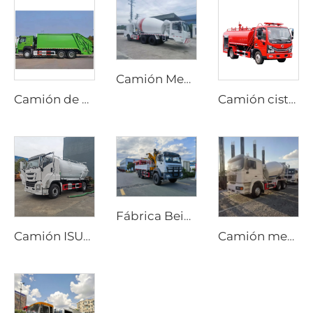
Camión Mezclador de Cemento Diesel Personalizado con Opciones de Transmisión Manual o Automática y Dirección Bidireccional para Producción en Túneles
Camión de basura compactador HOWO 6*4 20cbm con sistema hidráulico PLC, carga trasera, para gestión de residuos
Camión cisterna Dongfeng 4x2 Dorica diésel nuevo con transmisión manual, bomba de agua aérea, depósito de 4000 litros, máquina de rociado, rociador contra incendios
Fábrica Beiben Suministra Grúa para Camión de Transporte Especial Todo Terreno 4X4 6x6 Brazo Plegable Rígido
Camión ISUZU GIGA 4x2 con bomba de succión de alcantarillado y vacío, transmisión manual, depósito de 12000 litros para pozos sépticos
Camión mezclador de cemento móvil Shacman nuevo, tambor de 8m3 y 10m3, precio de camión mezclador de hormigón