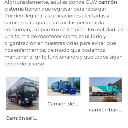
Afortunadamente, aquí es donde CLW
camión
cisterna
tienen que regresar para recargar.
Pueden llegar a las ubicaciones afectadas y
suministrar agua para que las personas la
consuman, preparen o se limpien. En realidad, es
una forma de mantener cierto equilibrio y
organización en nuestras vidas para evitar que
nos enfermemos, de modo que podamos
mantener el grifo funcionando y que todos sigan
teniendo acceso.
Camión de bomberos de alta presión con espuma Sinotruk HOWO 6X4, de alta calidad, nuevo y económico, con depósito de agua
camión barredor de nueva energía de alto rendimiento y duradero de 18T, barredora eléctrica pura para lavado y barrido
Camión sellador de grava sincrónico HOWO nuevo con transmisión manual y motor diésel, precio de fábrica