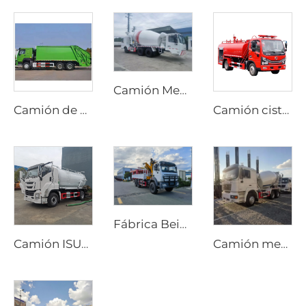
Camión Mezclador de Cemento Diesel Personalizado con Opciones de Transmisión Manual o Automática y Dirección Bidireccional para Producción en Túneles
Camión de basura compactador HOWO 6*4 20cbm con sistema hidráulico PLC, carga trasera, para gestión de residuos
Camión cisterna Dongfeng 4x2 Dorica diésel nuevo con transmisión manual, bomba de agua aérea, depósito de 4000 litros, máquina de rociado, rociador contra incendios
Fábrica Beiben Suministra Grúa para Camión de Transporte Especial Todo Terreno 4X4 6x6 Brazo Plegable Rígido
Camión ISUZU GIGA 4x2 con bomba de succión de alcantarillado y vacío, transmisión manual, depósito de 12000 litros para pozos sépticos
Camión mezclador de cemento móvil Shacman nuevo, tambor de 8m3 y 10m3, precio de camión mezclador de hormigón