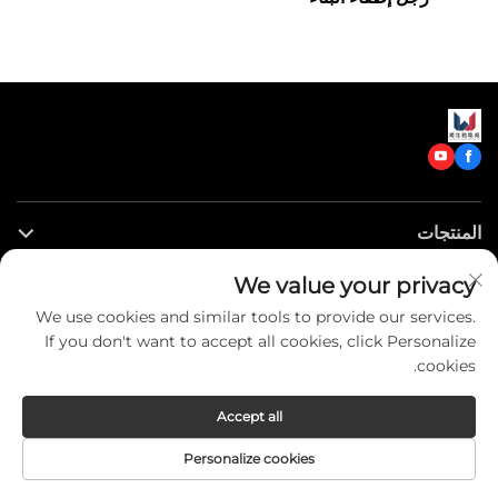
المنتجات
We value your privacy
روابط سريعة
We use cookies and similar tools to provide our services.
If you don't want to accept all cookies, click Personalize
اتصل بنا
cookies.
Accept all
Copyright © CLW Special Truck Sales Co.,Ltd. All Rights
Personalize cookies
Reserved -
Privacy Policy