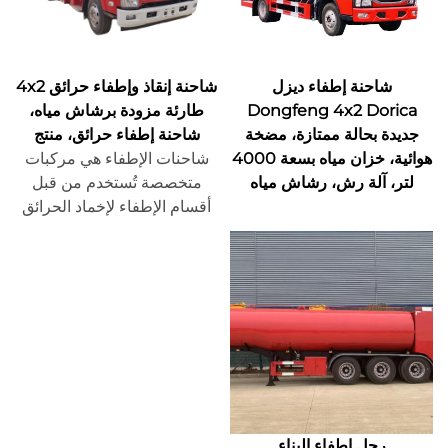
شاحنة إطفاء ديزل
شاحنة إنقاذ وإطفاء حرائق 4x2
Dongfeng 4x2 Dorica
طارئة مزودة برشاش مياه،
جديدة بحالة ممتازة، مضخة
شاحنة إطفاء حرائق، منتج
هوائية، خزان مياه بسعة 4000
شاحنات الإطفاء هي مركبات
لتر، آلة رش، رشاش مياه
متخصصة تُستخدم من قبل
أقسام الإطفاء لإخماد الحرائق
وتنفيذ عمليات الإنقاذ. وعادةً ما
تكون مصممة ومصنعة خصيصًا،
ومجهزة بمعدات إطفاء الحريق
وأدوات الإنقاذ والملابس الواقية،
مما يمكنها من الوصول بسرعة
وسلامة إلى مواقع الحرائق
وتنفيذ مهام الإنقاذ بكفاءة.
رجل إطفاء البناء