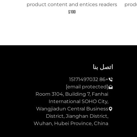
product content and entices readers
prod
to learn more about this product.
to
$100
اتصل بنا
+86 15171497032
[email protected]
Room 3104, Building 7, Fanhai
International SOHO City,
Wangjiadun Central Business
District, Jianghan District,
Wuhan, Hubei Province, China