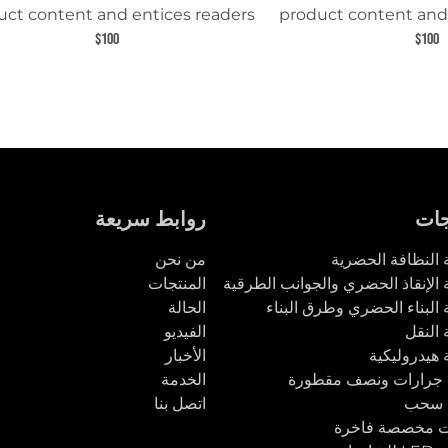
uct content and entices readers
product content and
 learn more about this product.
to learn more abou
$100
$100
جات
روابط سريعة
النظافة الحضرية
من نحن
الإنقاذ الحضري والجوانب الطرقية
المنتجات
البناء الحضري وطرق البناء
الحالة
النقل
الفيديو
هيدروليكية
الأخبار
 جرارات ونصف مقطورة
الخدمة
 سحب
اتصل بنا
ت مخصصة فاخرة