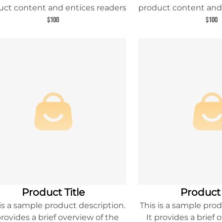
uct content and entices readers
product content and
 learn more about this product.
to learn more abou
$100
$100
Product Title
Product 
 is a sample product description.
This is a sample prod
provides a brief overview of the
It provides a brief 