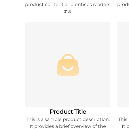
product content and entices readers
prod
to learn more about this product.
to
$100
Product Title
This is a sample product description.
This
It provides a brief overview of the
It 