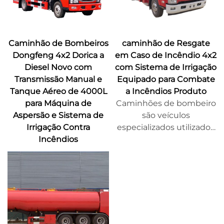
Caminhão de Bombeiros
caminhão de Resgate
Dongfeng 4x2 Dorica a
em Caso de Incêndio 4x2
Diesel Novo com
com Sistema de Irrigação
Transmissão Manual e
Equipado para Combate
Tanque Aéreo de 4000L
a Incêndios Produto
para Máquina de
Caminhões de bombeiro
Aspersão e Sistema de
são veículos
Irrigação Contra
especializados utilizados
Incêndios
por departamentos de
bombeiros para extinguir
incêndios e realizar
operações de resgate.
Eles são normalmente
projetados e fabricados
especialmente,
equipados com