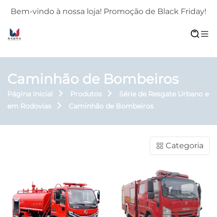
!
Bem-vindo à nossa loja! Promoção de Black Friday!
Caminhão de Bombeiros
Página Inicial
Produtos
Série de Resgate Urbano e
em Rodovias
Caminhão de Bombeiros
Categoria