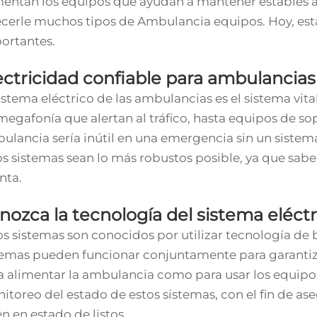
mentan los equipos que ayudan a mantener estables a
ecerle muchos tipos de
Ambulancia
equipos. Hoy, es
ortantes.
ectricidad confiable para ambulancias
sistema eléctrico de las ambulancias es el sistema vita
megafonía que alertan al tráfico, hasta equipos de so
ulancia sería inútil en una emergencia sin un siste
os sistemas sean lo más robustos posible, ya que sab
nta.
nozca la tecnología del sistema eléct
os sistemas son conocidos por utilizar tecnología de 
temas pueden funcionar conjuntamente para garantiza
a alimentar la ambulancia como para usar los equip
itoreo del estado de estos sistemas, con el fin de as
én en estado de listos.