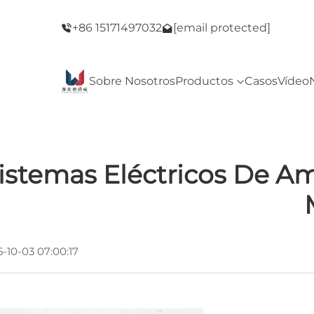
del Viernes
¡Bienvenido a nuestra tienda! ¡Oferta del Vie
+86 15171497032
[email protected]
Negro!
Sobre Nosotros
Productos
Casos
Vídeo
istemas Eléctricos De Am
-10-03 07:00:17