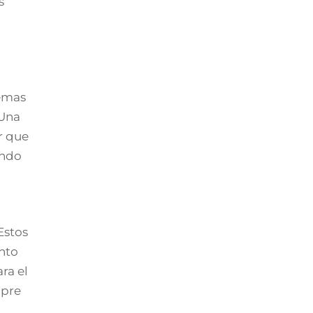
s
temas
 Una
r que
undo
Estos
nto
ra el
pre