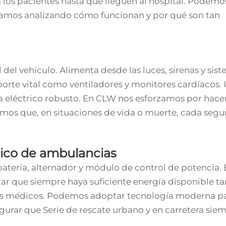
 los pacientes hasta que lleguen al hospital. Podemo
tamos analizando cómo funcionan y por qué son tan
l del vehículo. Alimenta desde las luces, sirenas y sis
porte vital como ventiladores y monitores cardíacos.
ma eléctrico robusto. En CLW nos esforzamos por hace
emos que, en situaciones de vida o muerte, cada seg
rico de ambulancias
batería, alternador y módulo de control de potencia. 
r que siempre haya suficiente energía disponible ta
os médicos. Podemos adoptar tecnología moderna pa
egurar que
Serie de rescate urbano y en carretera
siem