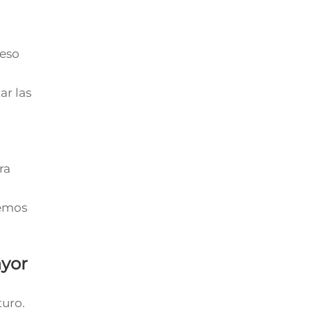
 eso
ar las
ra
cemos
ayor
turo.