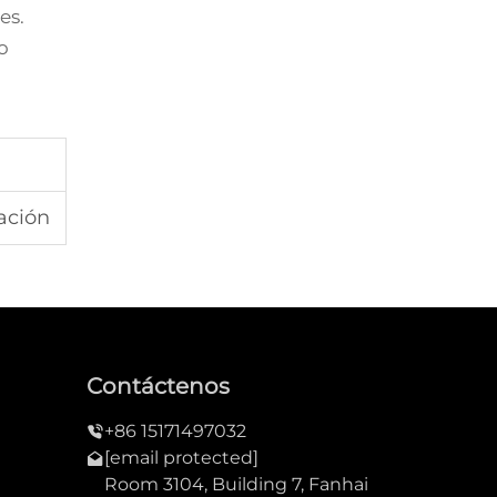
es.
o
ación
Contáctenos
+86 15171497032
[email protected]
Room 3104, Building 7, Fanhai