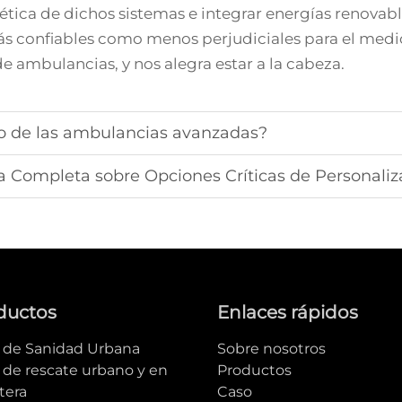
tica de dichos sistemas e integrar energías renovabl
s confiables como menos perjudiciales para el medi
 ambulancias, y nos alegra estar a la cabeza.
ro de las ambulancias avanzadas?
a Completa sobre Opciones Críticas de Personaliz
ductos
Enlaces rápidos
e de Sanidad Urbana
Sobre nosotros
 de rescate urbano y en
Productos
tera
Caso