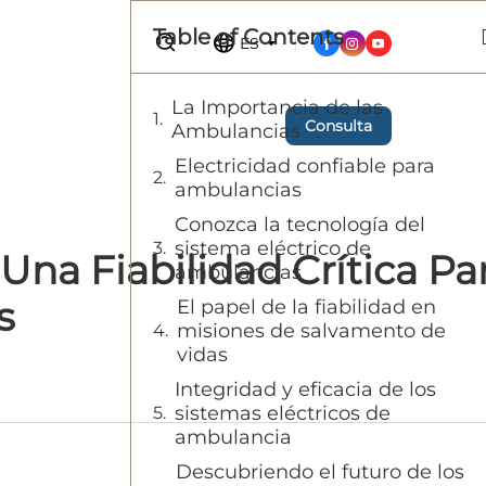
Table of Contents
ES
La Importancia de las
Consulta
Ambulancias
Electricidad confiable para
ambulancias
Conozca la tecnología del
sistema eléctrico de
na Fiabilidad Crítica Pa
ambulancias
s
El papel de la fiabilidad en
misiones de salvamento de
vidas
Integridad y eficacia de los
sistemas eléctricos de
ambulancia
Descubriendo el futuro de los