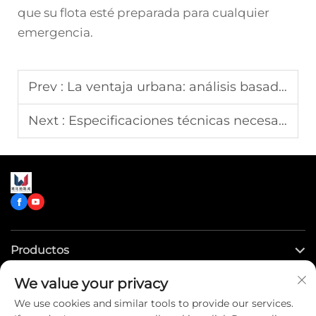
que su flota esté preparada para cualquier
emergencia.
Prev :
La ventaja urbana: análisis basado en datos de los tiempos de respuesta de los vehículos de bomberos de batalla corta
Next :
Especificaciones técnicas necesarias para cumplir con la norma NFPA 1917 en ambulancias remontadas
Productos
We value your privacy
Enlaces rápidos
We use cookies and similar tools to provide our services.